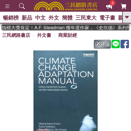
5
暢銷榜
新品
中文
外文
簡體
三民東大
電子書
親子
GO
標大獎肯定！A.F. Steadman 獲年度作家，《史坎德》系列
三民網路書店
外文書
商業財經
、
熱搜：
東野圭吾
高希均教授回憶錄
、
、
、
The Odyssey
父親節
花開錦
評論
、
、
、
繡
暑期推薦
方念華
台灣的
、
李登輝時代
數學女孩：黎曼猜想
、
、
偉大的迷走神經
如果歷史是一
、
群喵
臺灣漫遊錄