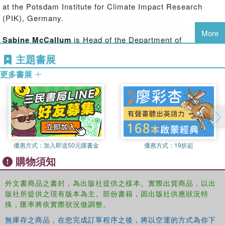
at the Potsdam Institute for Climate Impact Research
most books in the field focus on adaptation in developing
(PIK), Germany.
countries, this volume provides an examination of
predominantly European policy and offers inter-disciplinary
More
Sabine McCallum
is Head of the Department of
insight into cutting edge knowledge and lessons learnt in a
Environmental Impact Assessment and Climate Change at
relatively new field of implementation.
主題書展
the Environment Agency Austria.
更多書展
Inke Schauser
works for the Umweltbundesamt Dessau
(The Federal Environment Agency), Germany
Rob Swart
is coordinator of international climate change
adaptation research at Alterra, Wageningen University and
Research Centre, Netherlands.
優惠方式：
加入即送50元購書金
優惠方式：
19折起
購物須知
外文書商品之書封，為出版社提供之樣本。實際出貨商品，以出
版社所提供之現有版本為主。部份書籍，因出版社供應狀況特
殊，匯率將依實際狀況做調整。
無庫存之商品，在您完成訂單程序之後，將以空運的方式為你下