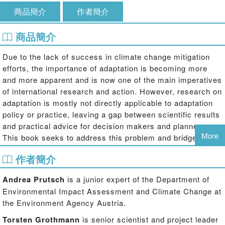
商品簡介
作者簡介
商品簡介
Due to the lack of success in climate change mitigation
efforts, the importance of adaptation is becoming more
and more apparent and is now one of the main imperatives
of international research and action. However, research on
adaptation is mostly not directly applicable to adaptation
policy or practice, leaving a gap between scientific results
and practical advice for decision makers and planners.
More
This book seeks to address this problem and bridge the
gap and should provide readers with practical and
作者簡介
applicable information on climate change adaptation.
Following an introduction, the book is organised into four
Andrea Prutsch
is a junior expert of the Department of
main sections, each reflecting an essential component in
Environmental Impact Assessment and Climate Change at
the adaptation process. Climate change adaptation is an
the Environment Agency Austria.
emerging subject area and has gained increased political
Torsten Grothmann
is senior scientist and project leader
and academic attention within the last decade. Whereas