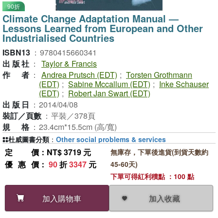
90折
Climate Change Adaptation Manual ―
Lessons Learned from European and Other
Industrialised Countries
ISBN13
：
9780415660341
出版社
：
Taylor & Francis
作者
：
Andrea Prutsch (EDT)
;
Torsten Grothmann
(EDT)
;
Sabine Mccallum (EDT)
;
Inke Schauser
(EDT)
;
Robert Jan Swart (EDT)
出版日
：
2014/04/08
裝訂／頁數
：
平裝／378頁
規格
：
23.4cm*15.5cm (高/寬)
杜威圖書分類
：
Other social problems & services
定價
：NT$ 3719 元
無庫存，下單後進貨(到貨天數約
優惠價
：
90
折
3347
元
45-60天)
下單可得紅利積點 ：100 點
加入收藏
加入購物車