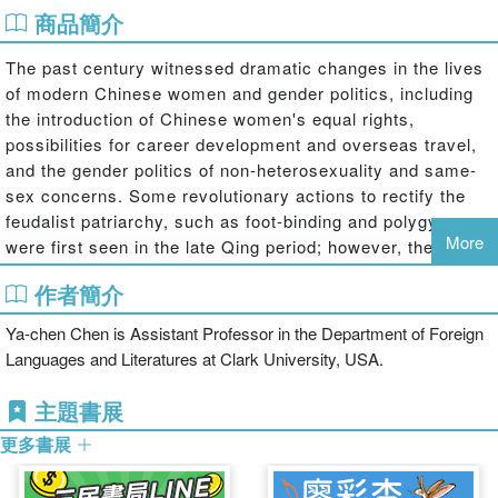
商品簡介
The past century witnessed dramatic changes in the lives
of modern Chinese women and gender politics, including
the introduction of Chinese women's equal rights,
possibilities for career development and overseas travel,
and the gender politics of non-heterosexuality and same-
sex concerns. Some revolutionary actions to rectify the
feudalist patriarchy, such as foot-binding and polygyny
More
were first seen in the late Qing period; however, the
termination of the Qing Dynasty and establishment of
作者簡介
Republican China in 1911-1912 initiated true nation-wide
constitutional reform with the onset of gender
Ya-chen Chen is Assistant Professor in the Department of Foreign
egalitarianism, including feminist thought and queer
Languages and Literatures at Clark University, USA.
issues. Taking a multi-disciplinary approach using the lens
of film, history, literature and personal experience, this
主題書展
book will be of huge interest to students and scholars of
更多書展
Chinese culture and society, women's studies, gender
studies and gender politics.