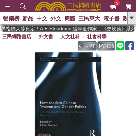
5
暢銷榜
新品
中文
外文
簡體
三民東大
電子書
親子
GO
指標大獎肯定！A.F. Steadman 獲年度作家，《史坎德》系
三民網路書店
外文書
人文社科
社會科學
、
、
熱搜：
東野圭吾
The Odyssey
、
、
父親節
如果歷史是一群喵
暑期
列印
評論
、
、
推薦
國際布克獎 臺灣漫遊錄
方
、
、
念華
台灣的李登輝時代
數學女
、
孩：黎曼猜想
偉大的迷走神經