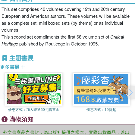
This set comprises 40 volumes covering 19th and 20th century
European and American authors. These volumes will be available
as a complete set, mini boxed sets (by theme) or as individual
volumes.
This second set compliments the first 68 volume set of
Critical
Heritage
published by Routledge in October 1995.
主題書展
更多書展
優惠方式：
加入即送50元購書金
優惠方式：
19折起
購物須知
外文書商品之書封，為出版社提供之樣本。實際出貨商品，以出