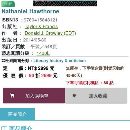
90折
Nathaniel Hawthorne
ISBN13
：
9780415848121
出版社
：
Taylor & Francis
作者
：
Donald J. Crowley (EDT)
出版日
：
2014/05/30
裝訂／頁數
：
平裝／548頁
藍思閱讀分級
：
1430L
杜威圖書分類
：
Literary history & criticism
定價
：NT$ 2999 元
無庫存，下單後進貨(到貨天數約
優惠價
：
90
折
2699
元
45-60天)
下單可得紅利積點 ：80 點
加入收藏
加入購物車
商品簡介
商品簡介