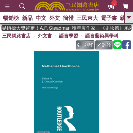
5
暢銷榜
新品
中文
外文
簡體
三民東大
電子書
親子
GO
指標大獎肯定！A.F. Steadman 獲年度作家，《史坎德》系
三民網路書店
外文書
語言學習
語言藝術與學科
、
、
熱搜：
東野圭吾
The Odyssey
、
、
父親節
如果歷史是一群喵
暑期
列印
評論
、
、
推薦
國際布克獎 臺灣漫遊錄
方
、
、
念華
台灣的李登輝時代
數學女
、
孩：黎曼猜想
偉大的迷走神經