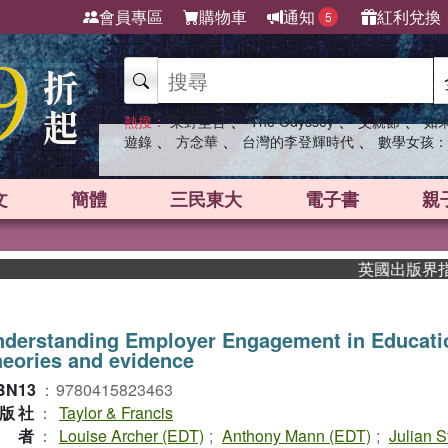
會員專區
購物車
通知
紅利兌換
5
、
、
、
熱搜：
東野圭吾
The Odyssey
父親節
如
、
、
、
遊錄
方念華
台灣的李登輝時代
數學女孩：
文
簡體
三民東大
電子書
親
英國出版界指標大獎
nderstanding Employer Engagement in Educati
eories and evidence
BN13
：
9780415823463
版社
：
Taylor & Francis
作者
：
Louise Archer (EDT)
;
Anthony Mann (EDT)
;
Julian S