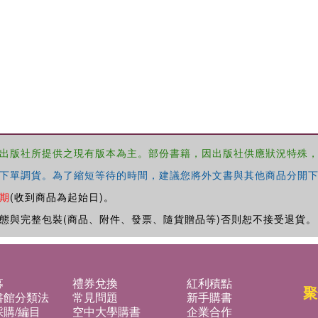
出版社所提供之現有版本為主。部份書籍，因出版社供應狀況特殊
下單調貨。為了縮短等待的時間，建議您將外文書與其他商品分開下
期
(收到商品為起始日)。
態與完整包裝(商品、附件、發票、隨貨贈品等)否則恕不接受退貨。
募
禮券兌換
紅利積點
聚
書館分類法
常見問題
新手購書
購/編目
空中大學購書
企業合作