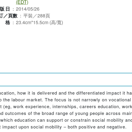
(EDT)
版日
：
2014/05/26
訂／頁數
：
平裝／288頁
規格
：
23.4cm*15.5cm (高/寬)
tion, how it is delivered and the differentiated impact it ha
 the labour market. The focus is not narrowly on vocational 
(eg, work experience, internships, careers education, work
 and outcomes of the broad range of young people across ma
hich education can support or constrain social mobility and,
impact upon social mobility – both positive and negative.