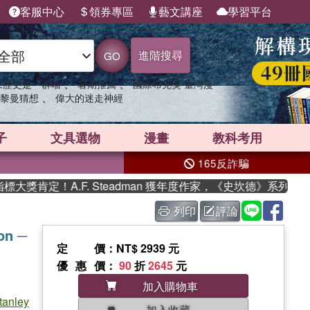
客服中心
領券專區
藝文講座
學習平台
進階搜尋
GO
、
、
果歷史是一群喵
暑期推薦
國際布克獎 臺灣漫
、
黎曼猜想
偉大的迷走神經
子
文具選物
漫畫
教科考用
165反詐騙
肯定！A.F. Steadman 獲年度作家，《史坎德》系列帶你踏
列印
評論
on ─
定價
：NT$ 2939 元
優惠價
：
90
折
2645
元
加入購物車
tanley
加入收藏