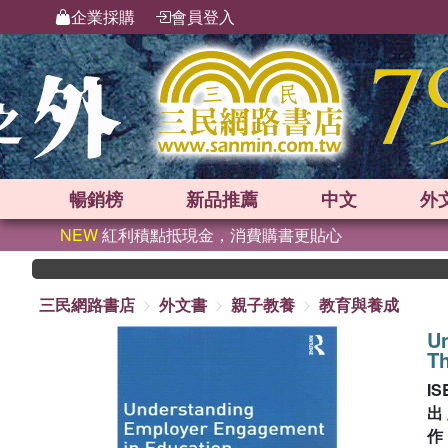
企業採購
會員登入
暢銷榜
新品
推薦
中文
外
NEW
紅利積點抵現金，消費購書更貼心
三民網路書店
外文書
親子教養
教育與養成
U
Th
IS
出