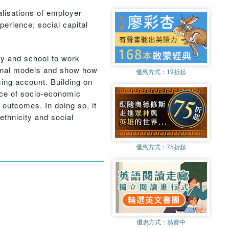
lisations of employer
erience; social capital
ty and school to work
ional models and show how
優惠方式：
19折起
cing account. Building on
ence of socio-economic
 outcomes. In doing so, it
ethnicity and social
優惠方式：
75折起
優惠方式：
熱賣中