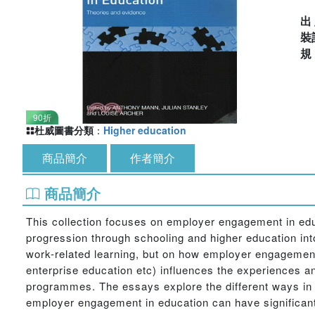
出
裝
90折
杜威圖書分類
：
Higher education
商品簡介
作者簡介
商品簡介
This collection focuses on employer engagement in educa
progression through schooling and higher education into
work-related learning, but on how employer engagement 
enterprise education etc) influences the experiences
programmes. The essays explore the different ways in w
employer engagement in education can have significant 