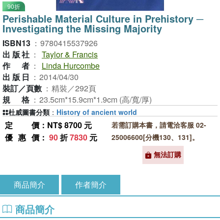
90折
Perishable Material Culture in Prehistory ─
Investigating the Missing Majority
ISBN13
：
9780415537926
出版社
：
Taylor & Francis
作者
：
Linda Hurcombe
出版日
：
2014/04/30
裝訂／頁數
：
精裝／292頁
規格
：
23.5cm*15.9cm*1.9cm (高/寬/厚)
杜威圖書分類
：
History of ancient world
定價
：NT$ 8700 元
若需訂購本書，請電洽客服 02-
優惠價
：
90
折
7830
元
25006600[分機130、131]。
無法訂購
商品簡介
作者簡介
商品簡介