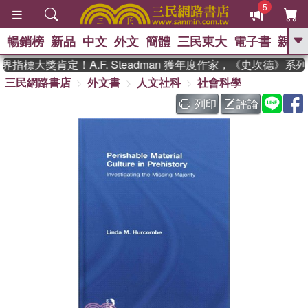
5
暢銷榜
新品
中文
外文
簡體
三民東大
電子書
親子
GO
指標大獎肯定！A.F. Steadman 獲年度作家，《史坎德》系
三民網路書店
外文書
人文社科
社會科學
、
、
熱搜：
東野圭吾
The Odyssey
、
、
父親節
如果歷史是一群喵
暑期
列印
評論
、
、
推薦
國際布克獎 臺灣漫遊錄
方
、
、
念華
台灣的李登輝時代
數學女
、
孩：黎曼猜想
偉大的迷走神經