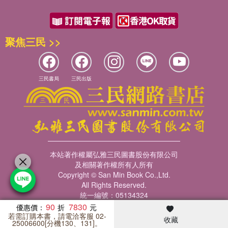
聚焦三民 >>
三民書局
三民出版
本站著作權屬弘雅三民圖書股份有限公司
及相關著作權所有人所有
Copyright © San Min Book Co.,Ltd.
All Rights Reserved.
統一編號：05134324
90
7830
優惠價：
若需訂購本書，請電洽客服 02-
收藏
暢銷榜
客服中心
收藏
瀏覽紀錄
會員專區
25006600[分機130、131]。