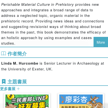
Perishable Material Culture in Prehistory
provides new
approaches and integrates a broad range of data to
address a neglected topic, organic material in the
prehistoric record. Providing news ideas and connections
and suggesting revisionist ways of thinking about broad
themes in the past, this book demonstrates the efficacy of
an holistic approach by using examples and cases
More
studies.
No other book covers such a broad range of organic
作者簡介
materials from a social and object biography perspective,
or concentrates so fully on approaches to the missing
Linda M. Hurcombe
is Senior Lecturer in Archaeology at
components of prehistoric material culture. This book will
the University of Exeter, UK.
be an essential addition for those people wishing to
understand better the nature and importance of organic
主題書展
materials as the ’missing majority’ of prehistoric material
更多書展
culture.