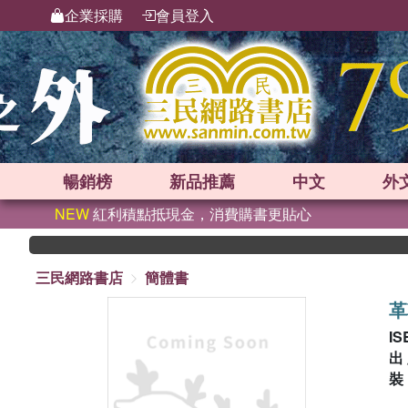
企業採購
會員登入
暢銷榜
新品
推薦
中文
外
NEW
紅利積點抵現金，消費購書更貼心
三民網路書店
簡體書
革
IS
出