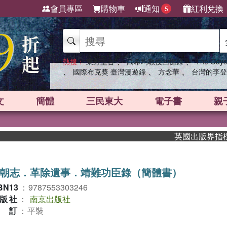
會員專區
購物車
通知
紅利兌換
5
、
、
熱搜：
東野圭吾
高希均教授回憶錄
The Odys
、
、
、
國際布克獎 臺灣漫遊錄
方念華
台灣的李登
文
簡體
三民東大
電子書
親
英國出版界指標大獎
朝志．革除遺事．靖難功臣錄（簡體書）
BN13
：
9787553303246
版社
：
南京出版社
裝訂
：
平裝