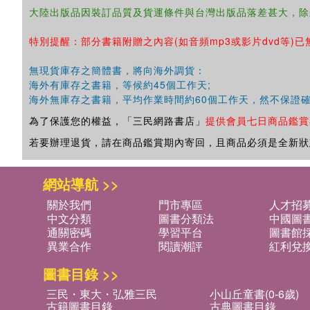
大陸出版品因裝訂品質及貨運條件與台灣出版品落差甚大，除
特別提醒：部分書籍附贈之內容(如音頻mp3或影片dvd等)已
無現貨庫存之簡體書，將向海外調貨：
海外有庫存之書籍，等候約45個工作天;
海外無庫存之書籍，平均作業時間約60個工作天，然不保證
為了保護您的權益，「三民網路書店」
提供會員七日商品鑑賞
若要辦理退貨，請在商品鑑賞期內寄回，且商品必須是全新狀
網站導航 >>
關於我們
門市專區
人才招
中文分類
圖書分類法
中國圖
通關密碼
學習平台
圖書館採
異業合作
閱讀潮評
紅利兌
圖書目錄 >>
三民・東大・弘雅三民
小山丘童書(0-6歲)
古籍圖書目錄
古典圖書目錄