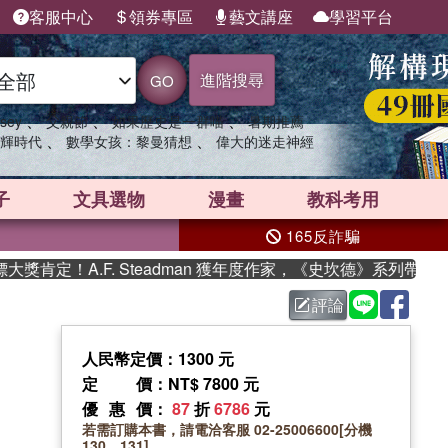
客服中心
領券專區
藝文講座
學習平台
進階搜尋
GO
、
、
、
sey
父親節
如果歷史是一群喵
暑期推薦
、
、
輝時代
數學女孩：黎曼猜想
偉大的迷走神經
子
文具選物
漫畫
教科考用
165反詐騙
肯定！A.F. Steadman 獲年度作家，《史坎德》系列帶你踏
評論
人民幣定價：1300 元
定價
：NT$ 7800 元
優惠價
：
87
折
6786
元
若需訂購本書，請電洽客服 02-25006600[分機
130、131]。