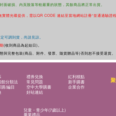
封面破損、內頁脫落等較嚴重的狀態，其餘商品將正常出貨。
無實體光碟提供，需以QR CODE 連結至當地網站註冊“並通過驗證
確定可調到貨，尚請見諒。
期
(收到商品為起始日)。
態與完整包裝(商品、附件、發票、隨貨贈品等)否則恕不接受退貨。
募
禮券兌換
紅利積點
聚
書館分類法
常見問題
新手購書
購/編目
空中大學購書
企業合作
換
好站連結
兒童・青少年(7歲以上)
畢業禮品