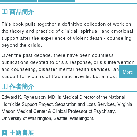
商品簡介
This book pulls together a definitive collection of work on
the theory and practice of clinical, spiritual, and emotional
support after the experience of violent death - counseling
beyond the crisis.
Over the past decade, there have been countless
publications devoted to crisis response, crisis intervention
and counseling, disaster mental health services, and
More
support for victims of traumatic events, but almost none
devoted to the response planning and community care for
作者簡介
those individuals who continue to struggle with trauma and
Edward K. Rynearson, MD, is Medical Director of the National
grief issues for more than a few months after a violent
Homicide Support Project, Separation and Loss Services, Virginia
death. The chapters in this volume, written by national and
Mason Medical Center & Clinical Professor of Psychiatry,
international experts in the field, provide the reader with
University of Washington, Seattle, Washingont.
the theoretical and clinical bases necessary for planning
and implementing clinical and spiritual services to meet
主題書展
the needs of survivors, witnesses, family and community