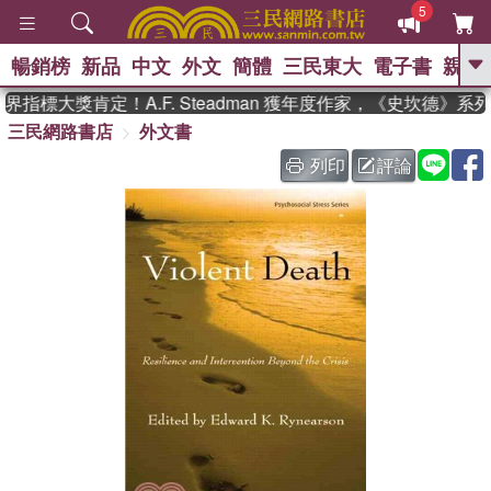
5
暢銷榜
新品
中文
外文
簡體
三民東大
電子書
親子
GO
指標大獎肯定！A.F. Steadman 獲年度作家，《史坎德》系
三民網路書店
外文書
、
、
熱搜：
東野圭吾
The Odyssey
、
、
父親節
如果歷史是一群喵
暑期
列印
評論
、
、
推薦
國際布克獎 臺灣漫遊錄
方
、
、
念華
台灣的李登輝時代
數學女
、
孩：黎曼猜想
偉大的迷走神經