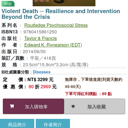
90折
Violent Death ─ Resilience and Intervention
Beyond the Crisis
系列名
：
Routledge Psychosocial Stress
ISBN13
：
9780415861250
出版社
：
Taylor & Francis
作者
：
Edward K. Rynearson (EDT)
出版日
：
2014/06/30
裝訂／頁數
：
平裝／416頁
規格
：
23.5cm*15.9cm*3.2cm (高/寬/厚)
杜威圖書分類
：
Diseases
定價
：NT$ 3299 元
無庫存，下單後進貨(到貨天數約
優惠價
：
90
折
2969
元
45-60天)
下單可得紅利積點 ：89 點
加入收藏
加入購物車
商品簡介
作者簡介