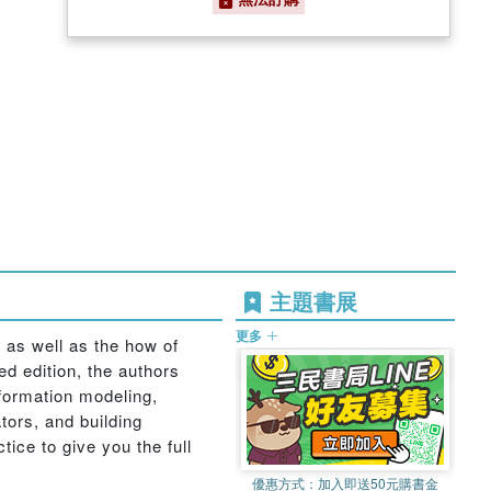
主題書展
更多
 as well as the how of
ed edition, the authors
nformation modeling,
tors, and building
ice to give you the full
優惠方式：
加入即送50元購書金