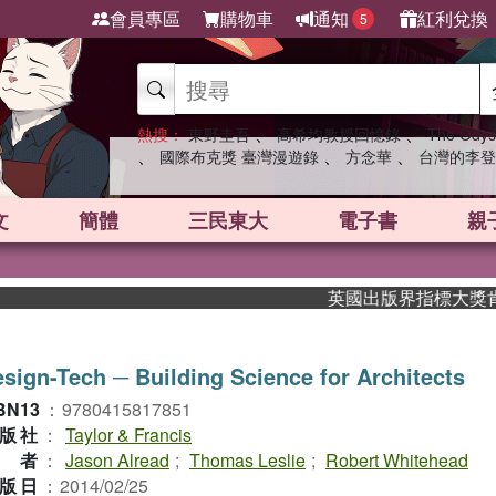
會員專區
購物車
通知
紅利兌換
5
、
、
熱搜：
東野圭吾
高希均教授回憶錄
The Odys
、
、
、
國際布克獎 臺灣漫遊錄
方念華
台灣的李登
文
簡體
三民東大
電子書
親
英國出版界指標大獎肯定！A
sign-Tech ─ Building Science for Architects
BN13
：
9780415817851
版社
：
Taylor & Francis
作者
：
Jason Alread
;
Thomas Leslie
;
Robert Whitehead
版日
：
2014/02/25