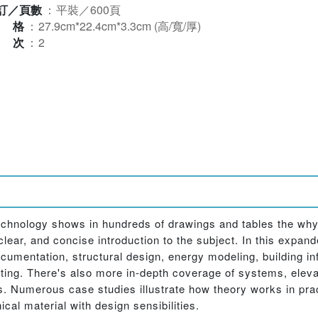
訂／頁數
：
平裝／600頁
規格
：
27.9cm*22.4cm*3.3cm (高/寬/厚)
版次
：
2
 technology shows in hundreds of drawings and tables the why
lear, and concise introduction to the subject. In this expand
documentation, structural design, energy modeling, building i
ing. There's also more in-depth coverage of systems, eleva
. Numerous case studies illustrate how theory works in pract
ical material with design sensibilities.