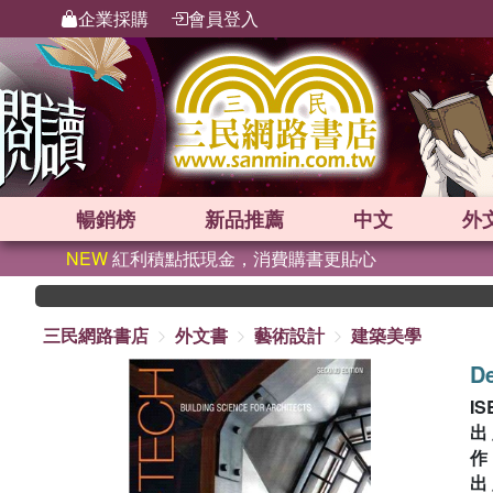
企業採購
會員登入
暢銷榜
新品
推薦
中文
外
NEW
紅利積點抵現金，消費購書更貼心
三民網路書店
外文書
藝術設計
建築美學
De
IS
出
出