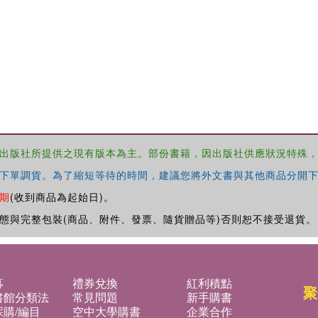
出版社所提供之現有版本為主。部份書籍，因出版社供應狀況特殊
下單調貨。為了縮短等待的時間，建議您將外文書與其他商品分開下
期
(收到商品為起始日)。
態與完整包裝(商品、附件、發票、隨貨贈品等)否則恕不接受退貨。
募
禮券兌換
紅利積點
聚
書館分類法
常見問題
新手購書
購/編目
空中大學購書
企業合作