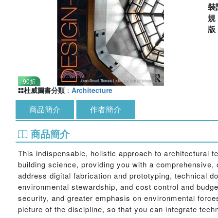
裝
90折
杜威圖書分類
：
Architecture
商品簡介
作者簡介
商品簡介
This indispensable, holistic approach to architectural
building science, providing you with a comprehensive, c
address digital fabrication and prototyping, technical 
environmental stewardship, and cost control and budget
security, and greater emphasis on environmental forces
picture of the discipline, so that you can integrate techn