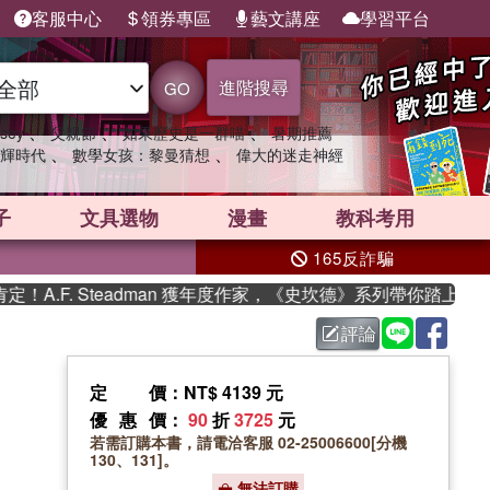
客服中心
領券專區
藝文講座
學習平台
進階搜尋
GO
、
、
、
sey
父親節
如果歷史是一群喵
暑期推薦
、
、
輝時代
數學女孩：黎曼猜想
偉大的迷走神經
子
文具選物
漫畫
教科考用
165反詐騙
.F. Steadman 獲年度作家，《史坎德》系列帶你踏上熱血奇
評論
定價
：NT$ 4139 元
優惠價
：
90
折
3725
元
若需訂購本書，請電洽客服 02-25006600[分機
130、131]。
無法訂購