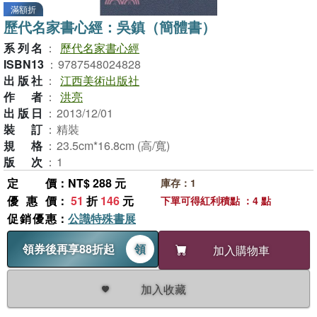
滿額折
歷代名家書心經：吳鎮（簡體書）
系列名
：
歷代名家書心經
ISBN13
：
9787548024828
出版社
：
江西美術出版社
作者
：
洪亮
出版日
：
2013/12/01
裝訂
：
精裝
規格
：
23.5cm*16.8cm (高/寬)
版次
：
1
定價
：NT$ 288 元
庫存：1
優惠價
：
51
折
146
元
下單可得紅利積點 ：4 點
促銷優惠
：
公識特殊書展
領券後再享88折起
領
加入購物車
加入收藏