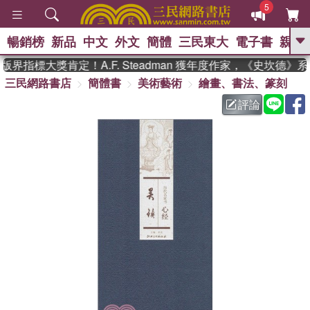
5
暢銷榜
新品
中文
外文
簡體
三民東大
電子書
親子
GO
界指標大獎肯定！A.F. Steadman 獲年度作家，《史坎德》
三民網路書店
簡體書
美術藝術
繪畫、書法、篆刻
、
熱搜：
東野圭吾
高希均教授回憶錄
、
、
、
The Odyssey
父親節
如果歷
評論
、
、
史是一群喵
暑期推薦
國際布克
、
、
獎 臺灣漫遊錄
方念華
台灣的李
、
、
登輝時代
數學女孩：黎曼猜想
偉大的迷走神經