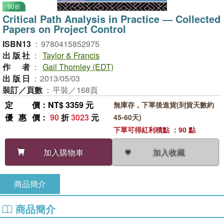
90折
Critical Path Analysis in Practice ― Collected
Papers on Project Control
ISBN13
：
9780415852975
出版社
：
Taylor & Francis
作者
：
Gail Thornley (EDT)
出版日
：
2013/05/03
裝訂／頁數
：
平裝／168頁
定價
：NT$ 3359 元
無庫存，下單後進貨(到貨天數約
優惠價
：
90
折
3023
元
45-60天)
下單可得紅利積點 ：90 點
加入收藏
加入購物車
商品簡介
商品簡介