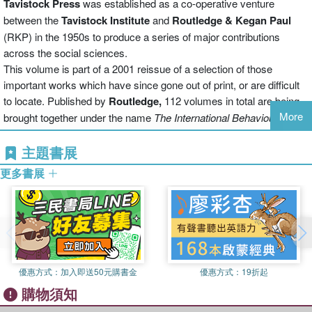
Tavistock Press
was established as a co-operative venture
between the
Tavistock Institute
and
Routledge & Kegan Paul
(RKP) in the 1950s to produce a series of major contributions
across the social sciences.
This volume is part of a 2001 reissue of a selection of those
important works which have since gone out of print, or are difficult
to locate. Published by
Routledge,
112 volumes in total are being
More
brought together under the name
The International Behavioural and
Social Sciences Library: Classics from the Tavistock Press
.
Reproduced here in facsimile, this volume was originally published
主題書展
in 1968 and is available individually. The collection is also available
更多書展
in a number of themed mini-sets of between 5 and 13 volumes, or
as a complete collection.
優惠方式：
加入即送50元購書金
優惠方式：
19折起
購物須知