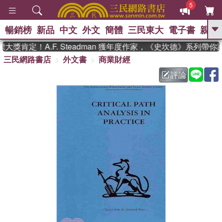
5
暢銷榜
新品
中文
外文
簡體
三民東大
電子書
親子
GO
獎肯定！A.F. Steadman 獲年度作家，《史坎德》系列帶你
三民網路書店
外文書
商業財經
、
熱搜：
東野圭吾
高希均教授回憶錄
、
、
、
The Odyssey
父親節
如果歷
評論
、
、
史是一群喵
暑期推薦
國際布克
、
、
獎 臺灣漫遊錄
方念華
台灣的李
、
、
登輝時代
數學女孩：黎曼猜想
偉大的迷走神經