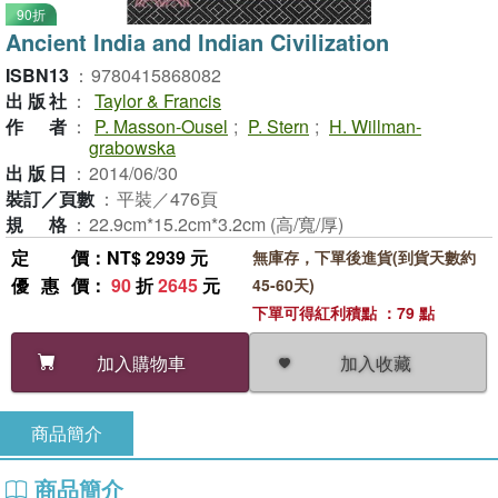
90折
Ancient India and Indian Civilization
ISBN13
：
9780415868082
出版社
：
Taylor & Francis
作者
：
P. Masson-Ousel
;
P. Stern
;
H. Willman-
grabowska
出版日
：
2014/06/30
裝訂／頁數
：
平裝／476頁
規格
：
22.9cm*15.2cm*3.2cm (高/寬/厚)
定價
：NT$ 2939 元
無庫存，下單後進貨(到貨天數約
優惠價
：
90
折
2645
元
45-60天)
下單可得紅利積點 ：79 點
加入收藏
加入購物車
商品簡介
商品簡介