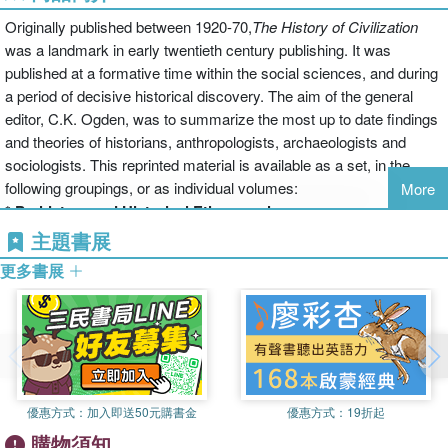
Originally published between 1920-70,
The History of Civilization
was a landmark in early twentieth century publishing. It was
published at a formative time within the social sciences, and during
a period of decisive historical discovery. The aim of the general
editor, C.K. Ogden, was to summarize the most up to date findings
and theories of historians, anthropologists, archaeologists and
sociologists. This reprinted material is available as a set, in the
following groupings, or as individual volumes:
More
*
Prehistory and Historical Ethnography
Set of 12: 0-415-15611-4: ￡800.00
主題書展
*
Greek Civilization
更多書展
Set of 7: 0-415-15612-2: ￡450.00
*
Roman Civilization
Set of 6: 0-415-15613-0: ￡400.00
*
Eastern Civilizations
Set of 10: 0-415-15614-9: ￡650.00
*
Judaeo-Christian Civilization
優惠方式：
加入即送50元購書金
優惠方式：
19折起
Set of 4: 0-415-15615-7: ￡250.00
購物須知
*
European Civilization