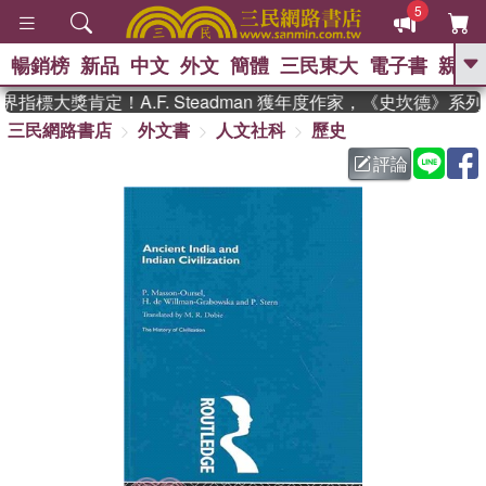
5
暢銷榜
新品
中文
外文
簡體
三民東大
電子書
親子
GO
指標大獎肯定！A.F. Steadman 獲年度作家，《史坎德》系
三民網路書店
外文書
人文社科
歷史
、
熱搜：
東野圭吾
高希均教授回憶錄
、
、
、
The Odyssey
父親節
如果歷
評論
、
、
史是一群喵
暑期推薦
國際布克
、
、
獎 臺灣漫遊錄
方念華
台灣的李
、
、
登輝時代
數學女孩：黎曼猜想
偉大的迷走神經