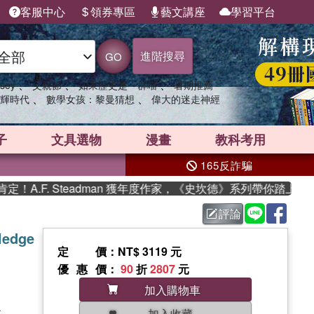
客服中心
領券專區
藝文講座
學習平台
進階搜尋
GO
、
、
、
sey
父親節
如果歷史是一群喵
暑期推薦
、
、
輝時代
數學女孩：黎曼猜想
偉大的迷走神經
子
文具選物
漫畫
教科考用
165反詐騙
.F. Steadman 獲年度作家，《史坎德》系列帶你踏上熱血奇
評論
ledge
定價
：NT$ 3119 元
優惠價
：
90
折
2807
元
加入購物車
h
加入收藏