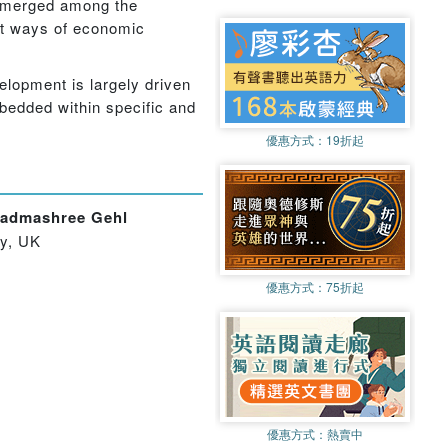
s emerged among the
ent ways of economic
elopment is largely driven
bedded within specific and
優惠方式：
19折起
admashree Gehl
ty, UK
優惠方式：
75折起
優惠方式：
熱賣中