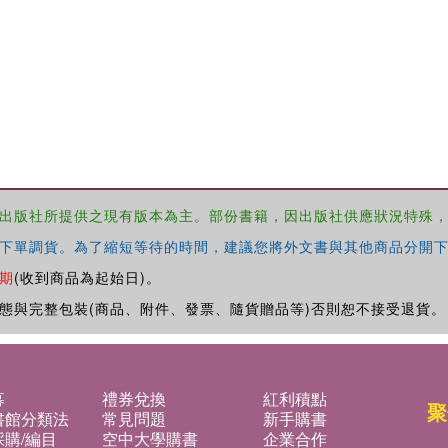
出版社所提供之現有版本為主。部份書籍，因出版社供應狀況特殊
下單調貨。為了縮短等待的時間，建議您將外文書與其他商品分開下
期
(收到商品為起始日)。
態與完整包裝(商品、附件、發票、隨貨贈品等)否則恕不接受退貨。
募
禮券兌換
紅利積點
聚
書館分類法
常見問題
新手購書
購/編目
空中大學購書
企業合作