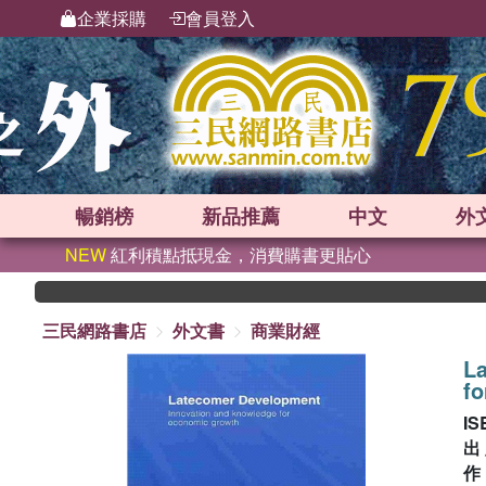
企業採購
會員登入
暢銷榜
新品
推薦
中文
外
NEW
紅利積點抵現金，消費購書更貼心
三民網路書店
外文書
商業財經
L
f
IS
出