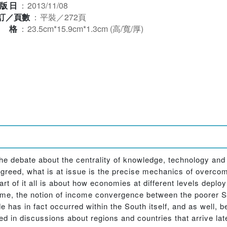
版日
：
2013/11/08
訂／頁數
：
平裝／272頁
規格
：
23.5cm*15.9cm*1.3cm (高/寬/厚)
e debate about the centrality of knowledge, technology and 
greed, what is at issue is the precise mechanics of overc
art of it all is about how economies at different levels depl
ime, the notion of income convergence between the poorer S
 has in fact occurred within the South itself, and as well, 
ed in discussions about regions and countries that arrive lat