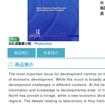
出
裝
90折
杜威圖書分類
：
Production
商品簡介
作者簡介
商品簡介
The most important issue for development centres on th
of economic development. While this much is broadly a
development challenges in different contexts. At the he
information and knowledge to developmental ends. In t
North has proved a mirage, while a new economic divide
regions. The debate relating to latecomers is thus fram