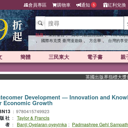
會員專區
購物車
通知
紅利兌換
5
、
、
熱搜：
東野圭吾
高希均教授回憶錄
The Odys
、
、
、
國際布克獎 臺灣漫遊錄
方念華
台灣的李登
文
簡體
三民東大
電子書
親
英國出版界指標大獎肯定！A
atecomer Development ― Innovation and Know
or Economic Growth
BN13
：
9780415749923
版社
：
Taylor & Francis
作者
：
Banji Oyelaran-oyeyinka
;
Padmashree Gehl Sampat