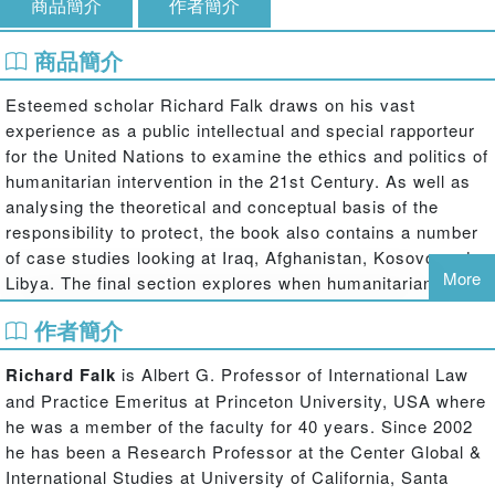
商品簡介
作者簡介
商品簡介
Esteemed scholar Richard Falk draws on his vast
experience as a public intellectual and special rapporteur
for the United Nations to examine the ethics and politics of
humanitarian intervention in the 21st Century. As well as
analysing the theoretical and conceptual basis of the
responsibility to protect, the book also contains a number
of case studies looking at Iraq, Afghanistan, Kosovo and
More
Libya. The final section explores when humanitarian
intervention can succeed and the changing nature of
作者簡介
international political legitimacy in countries such as India,
Tibet, South Africa and Palestine.
Richard Falk
is Albert G. Professor of International Law
and Practice Emeritus at Princeton University, USA where
he was a member of the faculty for 40 years. Since 2002
he has been a Research Professor at the Center Global &
International Studies at University of California, Santa