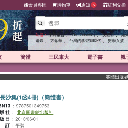
會員專區
購物車
通知
紅利兌換
5
、
、
、
熱搜：
東野圭吾
The Odyssey
父親節
如
、
、
、
遊錄
方念華
台灣的李登輝時代
數學女孩：
文
簡體
三民東大
電子書
親
英國出版界指標大
長沙集(1函4冊)（簡體書）
BN13
：
9787501349753
版社
：
北京圖書館出版社
版日
：
2013/06/01
裝訂
：
平裝