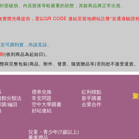
封面破損、內頁脫落等較嚴重的狀態，其餘商品將正常出貨。
無實體光碟提供，需以QR CODE 連結至當地網站註冊“並通過驗證
確定可調到貨，尚請見諒。
期
(收到商品為起始日)。
態與完整包裝(商品、附件、發票、隨貨贈品等)否則恕不接受退貨。
募
禮券兌換
紅利積點
聚
書館分類法
常見問題
新手購書
購/編目
空中大學購書
企業合作
換
好站連結
兒童・青少年(7歲以上)
畢業禮品