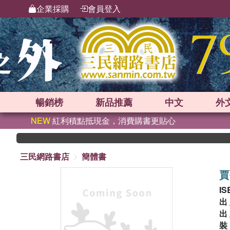
企業採購
會員登入
暢銷榜
新品
推薦
中文
外
NEW
紅利積點抵現金，消費購書更貼心
三民網路書店
簡體書
賈
IS
出
出