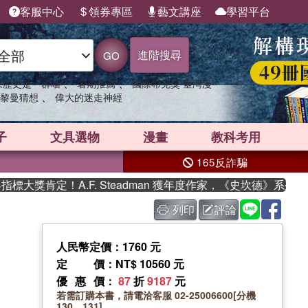
客服中心
領券專區
藝文講座
學習平台
進階搜尋
GO
、
、
果歷史是一群喵
暑期推薦
國際布克獎 臺灣漫
、
黎曼猜想
偉大的迷走神經
子
文具選物
漫畫
教科考用
165反詐騙
獎肯定！A.F. Steadman 獲年度作家，《史坎德》系列帶
列印
評論
人民幣定價：1760 元
定價
：NT$ 10560 元
優惠價
：
87
折
9187
元
若需訂購本書，請電洽客服 02-25006600[分機
130、131]。