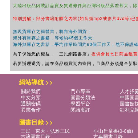
大陸出版品因裝訂品質及貨運條件與台灣出版品落差甚大，除
特別提醒：部分書籍附贈之內容(如音頻mp3或影片dvd等)已
無現貨庫存之簡體書，將向海外調貨：
海外有庫存之書籍，等候約45個工作天;
海外無庫存之書籍，平均作業時間約60個工作天，然不保證
為了保護您的權益，「三民網路書店」
提供會員七日商品鑑賞
若要辦理退貨，請在商品鑑賞期內寄回，且商品必須是全新狀
網站導航 >>
關於我們
門市專區
人才招
中文分類
圖書分類法
中國圖
通關密碼
學習平台
圖書館採
異業合作
閱讀潮評
紅利兌
圖書目錄 >>
三民・東大・弘雅三民
小山丘童書(0-6歲)
古籍圖書目錄
古典圖書目錄