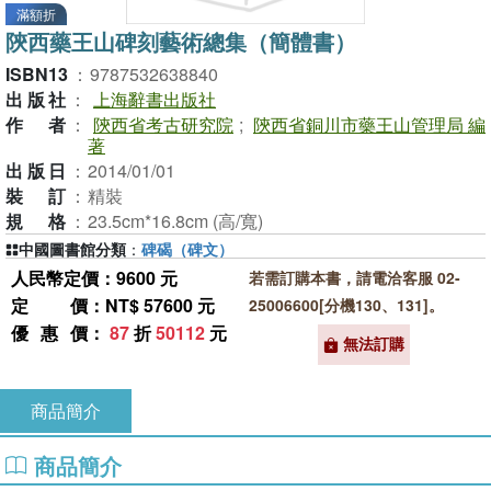
滿額折
陝西藥王山碑刻藝術總集（簡體書）
ISBN13
：
9787532638840
出版社
：
上海辭書出版社
作者
：
陝西省考古研究院
;
陝西省銅川市藥王山管理局 編
著
出版日
：
2014/01/01
裝訂
：
精裝
規格
：
23.5cm*16.8cm (高/寬)
中國圖書館分類
：
碑碣（碑文）
人民幣定價：9600 元
若需訂購本書，請電洽客服 02-
定價
：NT$ 57600 元
25006600[分機130、131]。
優惠價
：
87
折
50112
元
無法訂購
商品簡介
商品簡介