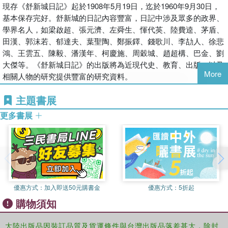
現存《舒新城日記》起於1908年5月19日，迄於1960年9月30日，
基本保存完好。舒新城的日記內容豐富，日記中涉及眾多的政界、
學界名人，如梁啟超、張元濟、左舜生、惲代英、陸費逵、茅盾、
田漢、郭沫若、郁達夫、葉聖陶、鄭振鐸、錢歌川、李劼人、徐悲
鴻、王雲五、陳毅、潘漢年、柯慶施、周穀城、趙超構、巴金、劉
大傑等。《舒新城日記》的出版將為近現代史、教育、出版，以及
More
相關人物的研究提供豐富的研究資料。
主題書展
更多書展
優惠方式：
加入即送50元購書金
優惠方式：
5折起
購物須知
大陸出版品因裝訂品質及貨運條件與台灣出版品落差甚大，除封