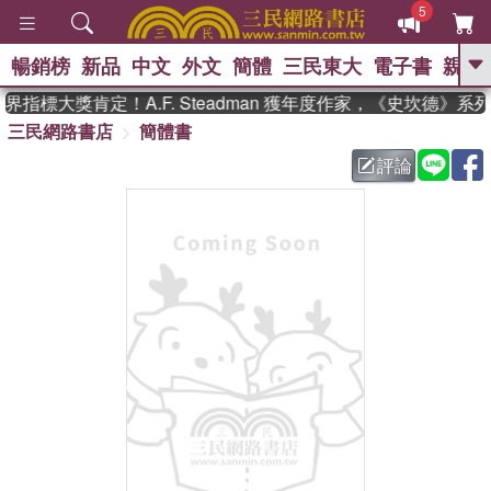
5
暢銷榜
新品
中文
外文
簡體
三民東大
電子書
親子
GO
指標大獎肯定！A.F. Steadman 獲年度作家，《史坎德》系
三民網路書店
簡體書
、
熱搜：
東野圭吾
高希均教授回憶錄
、
、
、
The Odyssey
父親節
如果歷
評論
、
、
史是一群喵
暑期推薦
國際布克
、
、
獎 臺灣漫遊錄
方念華
台灣的李
、
、
登輝時代
數學女孩：黎曼猜想
偉大的迷走神經