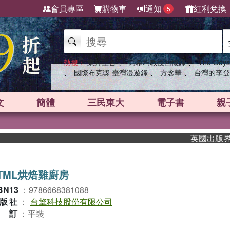
會員專區
購物車
通知
紅利兌換
5
、
、
熱搜：
東野圭吾
高希均教授回憶錄
The Odys
、
、
、
國際布克獎 臺灣漫遊錄
方念華
台灣的李登
文
簡體
三民東大
電子書
親
英國出版界指標
TML烘焙雞廚房
BN13
：
9786668381088
版社
：
台擎科技股份有限公司
裝訂
：
平裝