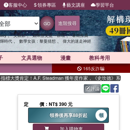
客服中心
領券專區
藝文講座
學習平台
進階搜尋
GO
、
、
、
sey
父親節
如果歷史是一群喵
暑期推薦
、
、
輝時代
數學女孩：黎曼猜想
偉大的迷走神經
子
文具選物
漫畫
教科考用
165反詐騙
大獎肯定！A.F. Steadman 獲年度作家，《史坎德》系列帶
評論
定價
：NT$ 390 元
領券後再享88折起
領
加入購物車