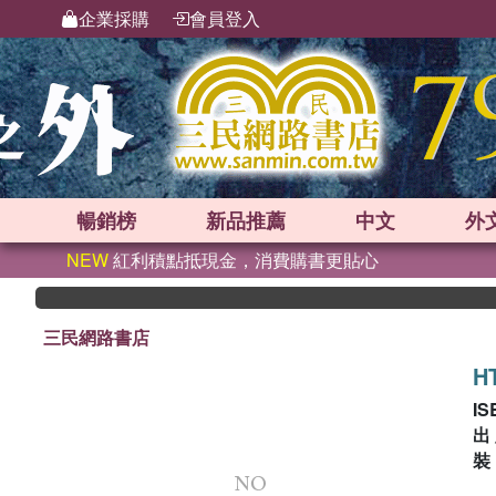
企業採購
會員登入
暢銷榜
新品
推薦
中文
外
NEW
紅利積點抵現金，消費購書更貼心
三民網路書店
H
IS
出