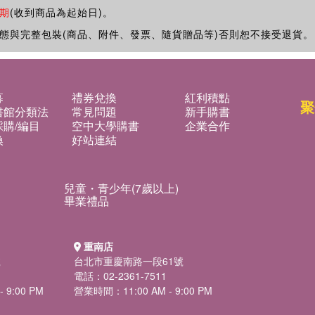
期
(收到商品為起始日)。
態與完整包裝(商品、附件、發票、隨貨贈品等)否則恕不接受退貨。
募
禮券兌換
紅利積點
聚
書館分類法
常見問題
新手購書
購/編目
空中大學購書
企業合作
換
好站連結
兒童・青少年(7歲以上)
畢業禮品
重南店
號
台北市重慶南路一段61號
電話：02-2361-7511
 9:00 PM
營業時間：11:00 AM - 9:00 PM