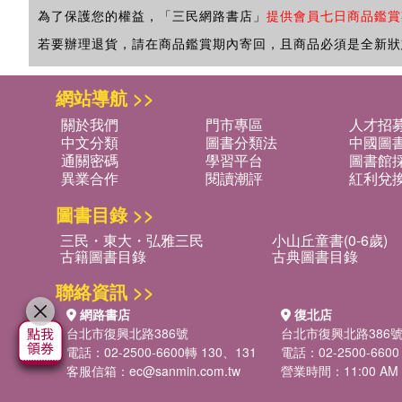
為了保護您的權益，「三民網路書店」
提供會員七日商品鑑賞
若要辦理退貨，請在商品鑑賞期內寄回，且商品必須是全新狀
網站導航 >>
關於我們
門市專區
人才招
中文分類
圖書分類法
中國圖
通關密碼
學習平台
圖書館採
異業合作
閱讀潮評
紅利兌
圖書目錄 >>
三民・東大・弘雅三民
小山丘童書(0-6歲)
古籍圖書目錄
古典圖書目錄
聯絡資訊 >>
網路書店
復北店
台北市復興北路386號
台北市復興北路386
電話：02-2500-6600轉 130、131
電話：02-2500-6600
客服信箱：
ec@sanmin.com.tw
營業時間：11:00 AM -