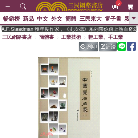
5
暢銷榜
新品
中文
外文
簡體
三民東大
電子書
親子
GO
F. Steadman 獲年度作家，《史坎德》系列帶你踏上熱血奇幻
三民網路書店
簡體書
工業技術
輕工業、手工業
、
、
熱搜：
東野圭吾
The Odyssey
、
、
父親節
如果歷史是一群喵
暑期
列印
評論
、
、
推薦
國際布克獎 臺灣漫遊錄
方
、
、
念華
台灣的李登輝時代
數學女
、
孩：黎曼猜想
偉大的迷走神經