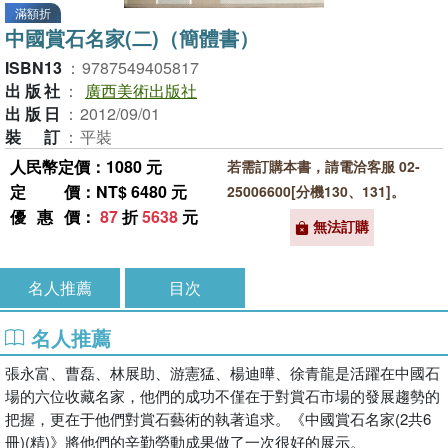
滿額折
中國賞石名家(二)（簡體書）
ISBN13
：
9787549405817
出版社
：
廣西美術出版社
出版日
：
2012/09/01
裝訂
：
平裝
人民幣定價：1080 元
若需訂購本書，請電洽客服 02-
定價
：NT$ 6480 元
25006600[分機130、131]。
優惠價
：
87
折
5638
元
無法訂購
名人推薦
目次
名人推薦
張永富、曹磊、林展助、游憲猛、楊迪曄、徐青龍是活躍在中國石
場的六位收藏名家，他們的成功不僅在于對賞石市場的發展趨勢的
把握，更在于他們對賞石藝術的執著追求。《中國賞石名家(2共6
冊)(精)》將他們的辛勤勞動成果做了一次很好的展示。