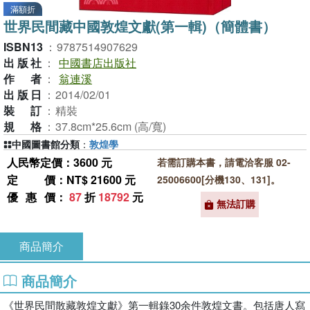
滿額折
世界民間藏中國敦煌文獻(第一輯)（簡體書）
ISBN13
：
9787514907629
出版社
：
中國書店出版社
作者
：
翁連溪
出版日
：
2014/02/01
裝訂
：
精裝
規格
：
37.8cm*25.6cm (高/寬)
中國圖書館分類
：
敦煌學
人民幣定價：3600 元
若需訂購本書，請電洽客服 02-
定價
：NT$ 21600 元
25006600[分機130、131]。
優惠價
：
87
折
18792
元
無法訂購
商品簡介
商品簡介
《世界民間散藏敦煌文獻》第一輯錄30余件敦煌文書。包括唐人寫