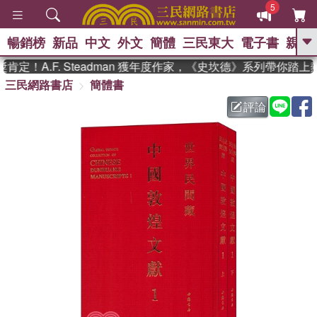
5
暢銷榜
新品
中文
外文
簡體
三民東大
電子書
親子
GO
定！A.F. Steadman 獲年度作家，《史坎德》系列帶你踏上
三民網路書店
簡體書
、
熱搜：
東野圭吾
高希均教授回憶錄
、
、
、
The Odyssey
父親節
如果歷
評論
、
、
史是一群喵
暑期推薦
國際布克
、
、
獎 臺灣漫遊錄
方念華
台灣的李
、
、
登輝時代
數學女孩：黎曼猜想
偉大的迷走神經