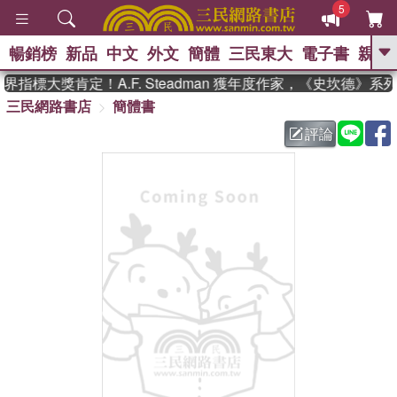
5
暢銷榜
新品
中文
外文
簡體
三民東大
電子書
親子
GO
指標大獎肯定！A.F. Steadman 獲年度作家，《史坎德》系
三民網路書店
簡體書
、
熱搜：
東野圭吾
高希均教授回憶錄
、
、
、
The Odyssey
父親節
如果歷
評論
、
、
史是一群喵
暑期推薦
國際布克
、
、
獎 臺灣漫遊錄
方念華
台灣的李
、
、
登輝時代
數學女孩：黎曼猜想
偉大的迷走神經