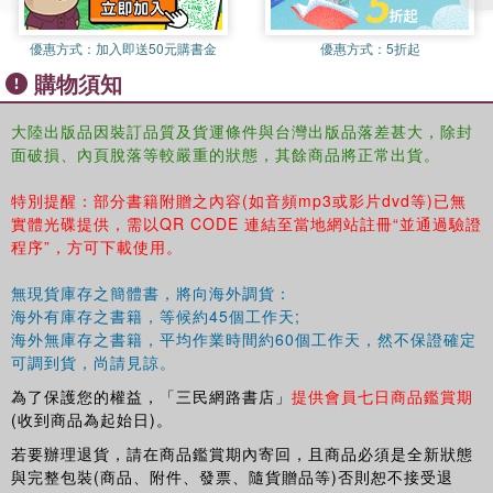
優惠方式：
加入即送50元購書金
優惠方式：
5折起
購物須知
大陸出版品因裝訂品質及貨運條件與台灣出版品落差甚大，除封
面破損、內頁脫落等較嚴重的狀態，其餘商品將正常出貨。
特別提醒：部分書籍附贈之內容(如音頻mp3或影片dvd等)已無
實體光碟提供，需以QR CODE 連結至當地網站註冊“並通過驗證
程序”，方可下載使用。
無現貨庫存之簡體書，將向海外調貨：
海外有庫存之書籍，等候約45個工作天;
海外無庫存之書籍，平均作業時間約60個工作天，然不保證確定
可調到貨，尚請見諒。
為了保護您的權益，「三民網路書店」
提供會員七日商品鑑賞期
(收到商品為起始日)。
若要辦理退貨，請在商品鑑賞期內寄回，且商品必須是全新狀態
與完整包裝(商品、附件、發票、隨貨贈品等)否則恕不接受退