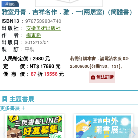
滿額折
雅室丹青．吉祥名作．雅．一(兩居室)（簡體書）
ISBN13
：
9787539834740
出版社
：
安徽美術出版社
作者
：
楊東勝
出版日
：
2012/12/01
裝訂
：
平裝
人民幣定價：2980 元
若需訂購本書，請電洽客服 02-
定價
：NT$ 17880 元
25006600[分機130、131]。
優惠價
：
87
折
15556
元
無法訂購
主題書展
更多書展