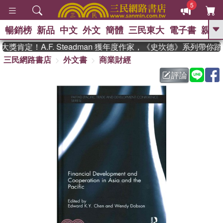
5
暢銷榜
新品
中文
外文
簡體
三民東大
電子書
親子
GO
肯定！A.F. Steadman 獲年度作家，《史坎德》系列帶你踏
三民網路書店
外文書
商業財經
、
熱搜：
東野圭吾
高希均教授回憶錄
、
、
、
The Odyssey
父親節
如果歷
評論
、
、
史是一群喵
暑期推薦
國際布克
、
、
獎 臺灣漫遊錄
方念華
台灣的李
、
、
登輝時代
數學女孩：黎曼猜想
偉大的迷走神經