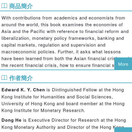
商品簡介
With contributions from academics and economists from
around the world, this book examines the economies of
Asia and the Pacific with reference to financial reform and
liberalization, monetary policy frameworks, banking and
capital markets, regulation and supervision and
macroeconomic policies. Further, it asks what lessons
have been learned from both the Asian financial crisis and
More
the recent financial crisis, how to ensure financial stability
in the region, and how to ensure that the benefits of
作者簡介
economic growth and financial development are reach all
members of society.
Edward K. Y. Chen
is Dintinguished Fellow at the Hong
Kong Institute for Humanities and Social Sciences,
University of Hong Kong and board member at the Hong
Kong Institute for Monetary Research.
Dong He
is Executive Director for Research at the Hong
Kong Monetary Authority and Director of the Hong Kong