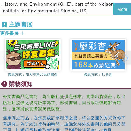
gritty local detail in its global context to tell the story of
History, and Environment (CHE),
part of the Nelson
how cultural anxieties about civilisation, population, and
More
Institute for Environmental Studies, US.
race, shaped agriculture in the twentieth century. It ranges
from isolated experiment farms to nutrition science at the
主題書展
League of Nations, from local landholders to high profile
更多書展
moral crusaders, including an Australian apricot grower
who met Franklin D. Roosevelt and almost fed the world.
This book will be useful to undergraduates and
postgraduates on courses examining international
comparisons of nineteenth and twentieth century
agriculture, and courses studying colonial development
優惠方式：
加入即送50元購書金
優惠方式：
19折起
and settler societies. It will also appeal to food concerned
購物須知
general readers.
外文書商品之書封，為出版社提供之樣本。實際出貨商品，以出
版社所提供之現有版本為主。部份書籍，因出版社供應狀況特
殊，匯率將依實際狀況做調整。
無庫存之商品，在您完成訂單程序之後，將以空運的方式為你下
單調貨。為了縮短等待的時間，建議您將外文書與其他商品分開
下單，以獲得最快的取貨速度，平均調貨時間為1~2個月。