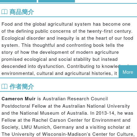
商品簡介
Food and the global agricultural system has become one
of the defining public concerns of the twenty-first century.
Ecological disorder and inequity is at the heart of our food
system. This thoughtful and confronting book tells the
story of how the development of modern agriculture
promised ecological and social stability but instead
descended into dysfunction. Contributing to knowledge in
More
environmental, cultural and agricultural histories, it
explores how people have tried to live in the aftermath of
作者簡介
‘ecological imperialism’.
The Broken Promise of Agricultural Progress: An
Cameron Muir
is Australian Research Council
environmental history
journeys to the dry inland plains of
Postdoctoral Fellow at the Australian National University
Australia where European ideas and agricultural
and the National Museum of Australia. In 2013-14, he was
technologies clashed with a volatile and taunting country
Fellow at the Rachel Carson Center for Environment and
that resisted attempts to subdue and transform it for the
Society, LMU Munich, Germany and a visiting scholar at
supply of global markets. Its wide-ranging narrative puts
The University of Wisconsin-Madison’s Center for Culture,