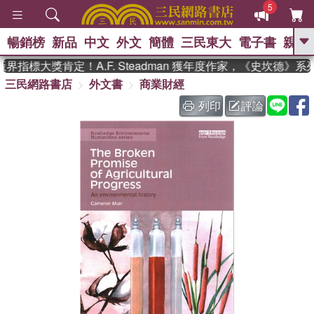
5
暢銷榜
新品
中文
外文
簡體
三民東大
電子書
親子
GO
指標大獎肯定！A.F. Steadman 獲年度作家，《史坎德》系
三民網路書店
外文書
商業財經
、
熱搜：
東野圭吾
高希均教授回憶錄
、
、
、
The Odyssey
父親節
如果歷
列印
評論
、
、
史是一群喵
暑期推薦
國際布克
、
、
獎 臺灣漫遊錄
方念華
台灣的李
、
、
登輝時代
數學女孩：黎曼猜想
偉大的迷走神經