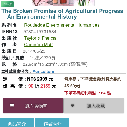
90折
The Broken Promise of Agricultural Progress
─ An Environmental History
系列名
：
Routledge Environmental Humanities
ISBN13
：
9780415731584
出版社
：
Taylor & Francis
作者
：
Cameron Muir
出版日
：
2014/06/25
裝訂／頁數
：
平裝／230頁
規格
：
22.9cm*15.2cm*1.3cm (高/寬/厚)
杜威圖書分類
：
Agriculture
定價
：NT$ 2399 元
無庫存，下單後進貨(到貨天數約
優惠價
：
90
折
2159
元
45-60天)
下單可得紅利積點 ：64 點
加入收藏
加入購物車
商品簡介
作者簡介