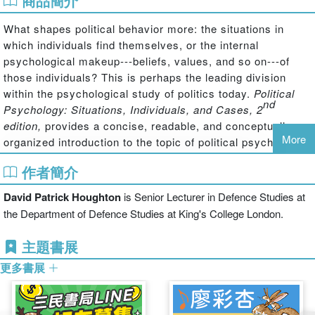
商品簡介
What shapes political behavior more: the situations in
which individuals find themselves, or the internal
psychological makeup---beliefs, values, and so on---of
those individuals? This is perhaps the leading division
within the psychological study of politics today.
Political
nd
Psychology: Situations, Individuals, and Cases, 2
edition,
provides a concise, readable, and conceptually
More
organized introduction to the topic of political psychology
by examining this very question.
作者簡介
Using this situationism--dispositionism framework—which
David Patrick Houghton
is Senior Lecturer in Defence Studies at
roughly parallels the concerns of social and cognitive
the Department of Defence Studies at King's College London.
psychology—this book focuses on such key explanatory
mechanisms as behaviorism, obedience, personality,
主題書展
groupthink, cognition, affect, emotion, and neuroscience to
更多書展
explore topics ranging from voting behavior and racism to
terrorism and international relations. The new edition
includes a new chapter on the psychology of the media