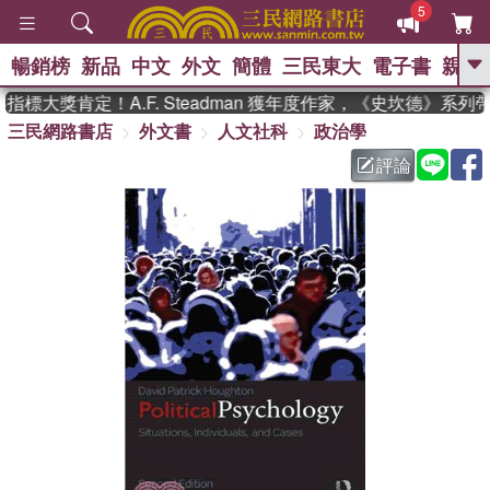
5
暢銷榜
新品
中文
外文
簡體
三民東大
電子書
親子
GO
標大獎肯定！A.F. Steadman 獲年度作家，《史坎德》系列
三民網路書店
外文書
人文社科
政治學
、
熱搜：
東野圭吾
高希均教授回憶錄
、
、
、
The Odyssey
父親節
如果歷
評論
、
、
史是一群喵
暑期推薦
國際布克
、
、
獎 臺灣漫遊錄
方念華
台灣的李
、
、
登輝時代
數學女孩：黎曼猜想
偉大的迷走神經