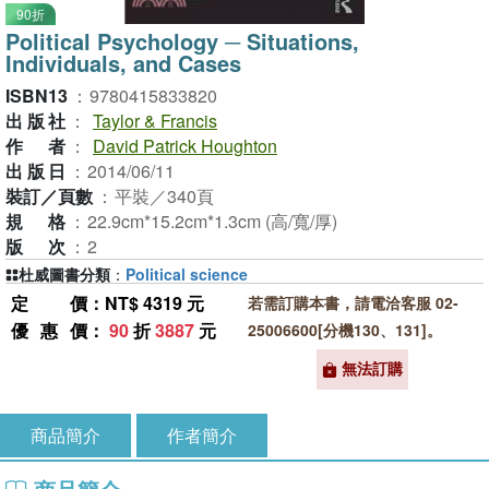
90折
Political Psychology ─ Situations,
Individuals, and Cases
ISBN13
：
9780415833820
出版社
：
Taylor & Francis
作者
：
David Patrick Houghton
出版日
：
2014/06/11
裝訂／頁數
：
平裝／340頁
規格
：
22.9cm*15.2cm*1.3cm (高/寬/厚)
版次
：
2
杜威圖書分類
：
Political science
定價
：NT$ 4319 元
若需訂購本書，請電洽客服 02-
優惠價
：
90
折
3887
元
25006600[分機130、131]。
無法訂購
商品簡介
作者簡介