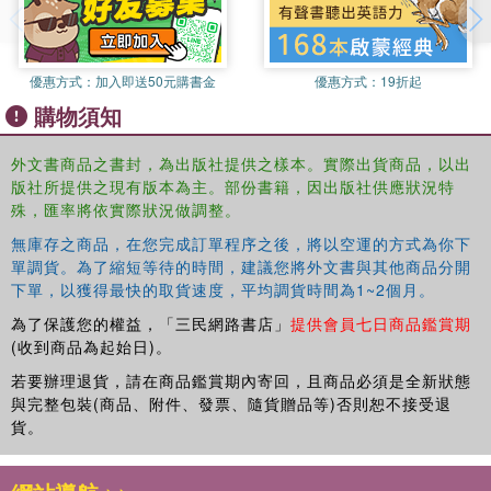
and communication. Houghton has also updated the text to
analyze recent political events such as the 2012 election,
and to include up-and-coming research in the areas of
neuroscience, behavioral economics, and more. Students
優惠方式：
加入即送50元購書金
優惠方式：
19折起
and instructors will both benefit from the inclusion of new
購物須知
suggested readings, PowerPoints, and test banks
available on the book's companion website.
外文書商品之書封，為出版社提供之樣本。實際出貨商品，以出
版社所提供之現有版本為主。部份書籍，因出版社供應狀況特
Houghton's clear and engaging examples directly
殊，匯率將依實際狀況做調整。
challenge students to place themselves in both real and
無庫存之商品，在您完成訂單程序之後，將以空運的方式為你下
hypothetical situations which involve intense moral and
單調貨。為了縮短等待的時間，建議您將外文書與其他商品分開
political dilemmas. This highly readable text will provide
下單，以獲得最快的取貨速度，平均調貨時間為1~2個月。
students with the conceptual foundation they need to make
為了保護您的權益，「三民網路書店」
提供會員七日商品鑑賞期
sense of the rapidly changing and increasingly important
(收到商品為起始日)。
field of political psychology.
若要辦理退貨，請在商品鑑賞期內寄回，且商品必須是全新狀態
與完整包裝(商品、附件、發票、隨貨贈品等)否則恕不接受退
貨。