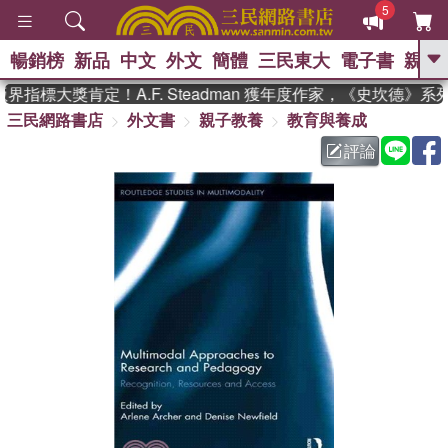
5
暢銷榜
新品
中文
外文
簡體
三民東大
電子書
親子
GO
界指標大獎肯定！A.F. Steadman 獲年度作家，《史坎德》
三民網路書店
外文書
親子教養
教育與養成
、
熱搜：
東野圭吾
高希均教授回憶錄
、
、
、
The Odyssey
父親節
花開錦
評論
、
、
、
繡
暑期推薦
方念華
台灣的
、
李登輝時代
數學女孩：黎曼猜想
、
、
偉大的迷走神經
如果歷史是一
、
群喵
臺灣漫遊錄