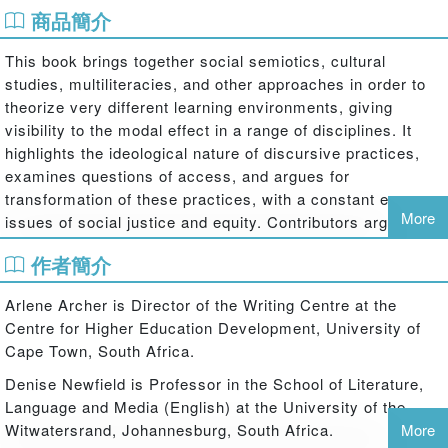
商品簡介
This book brings together social semiotics, cultural
studies, multiliteracies, and other approaches in order to
theorize very different learning environments, giving
visibility to the modal effect in a range of disciplines. It
highlights the ideological nature of discursive practices,
examines questions of access, and argues for
transformation of these practices, with a constant eye on
More
issues of social justice and equity. Contributors argue that
we can harness learners’ representational resources
作者簡介
through making these resources visible, and creating less
regulated spaces in the curriculum in which they can be
Arlene Archer is Director of the Writing Centre at the
used. Examples from primary education through to adult
Centre for Higher Education Development, University of
continuing education are used throughout the text.
Cape Town, South Africa.
Denise Newfield is Professor in the School of Literature,
Language and Media (English) at the University of the
Witwatersrand, Johannesburg, South Africa.
More