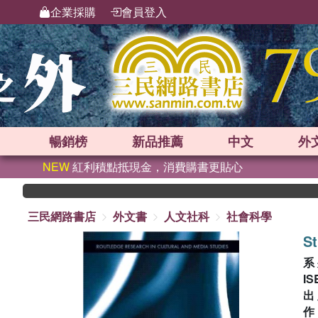
企業採購
會員登入
暢銷榜
新品
推薦
中文
外
NEW
紅利積點抵現金，消費購書更貼心
三民網路書店
外文書
人文社科
社會科學
St
系
IS
出