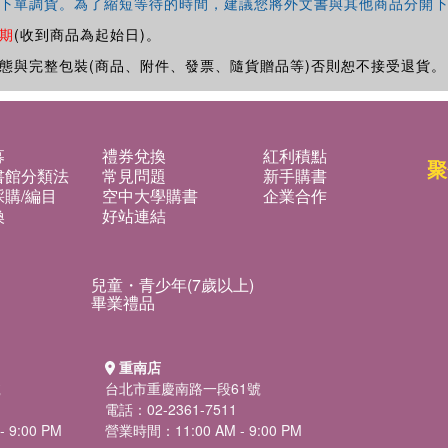
下單調貨。為了縮短等待的時間，建議您將外文書與其他商品分開下
期
(收到商品為起始日)。
態與完整包裝(商品、附件、發票、隨貨贈品等)否則恕不接受退貨。
募
禮券兌換
紅利積點
聚
書館分類法
常見問題
新手購書
購/編目
空中大學購書
企業合作
換
好站連結
兒童・青少年(7歲以上)
畢業禮品
重南店
號
台北市重慶南路一段61號
電話：02-2361-7511
 9:00 PM
營業時間：11:00 AM - 9:00 PM