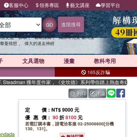
客服中心
領券專區
藝文講座
學習平台
進階搜尋
GO
、
、
果歷史是一群喵
暑期推薦
國際布克獎 臺灣漫
、
黎曼猜想
偉大的迷走神經
子
文具選物
漫畫
教科考用
165反詐騙
teadman 獲年度作家，《史坎德》系列帶你踏上熱血奇幻旅程
列印
評論
定價
：NT$ 9000 元
優惠價
：
90
折
8100
元
若需訂購本書，請電洽客服 02-25006600[分機
130、131]。
ondada
無法訂購