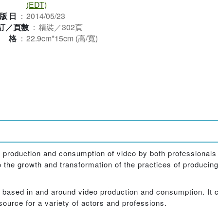
(EDT)
版日
：
2014/05/23
訂／頁數
：
精裝／302頁
規格
：
22.9cm*15cm (高/寬)
e production and consumption of video by both professionals
 the growth and transformation of the practices of producing,
s based in and around video production and consumption. It con
ource for a variety of actors and professions.