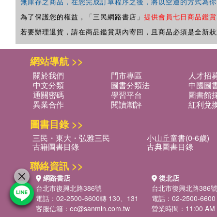
無庫存之商品，在您完成訂單程序之後，將以空運的方式為你
為了保護您的權益，「三民網路書店」
提供會員七日商品鑑賞
若要辦理退貨，請在商品鑑賞期內寄回，且商品必須是全新狀
網站導航 >>
關於我們
門市專區
人才招
中文分類
圖書分類法
中國圖
通關密碼
學習平台
圖書館採
異業合作
閱讀潮評
紅利兌
圖書目錄 >>
三民・東大・弘雅三民
小山丘童書(0-6歲)
古籍圖書目錄
古典圖書目錄
聯絡資訊 >>
網路書店
復北店
台北市復興北路386號
台北市復興北路386
電話：02-2500-6600轉 130、131
電話：02-2500-6600
客服信箱：
ec@sanmin.com.tw
營業時間：11:00 AM -