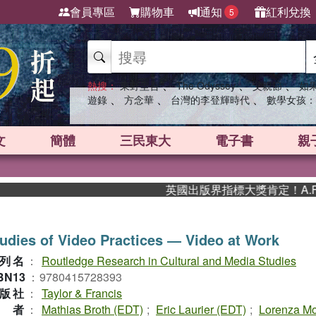
會員專區
購物車
通知
紅利兌換
5
、
、
、
熱搜：
東野圭吾
The Odyssey
父親節
如
、
、
、
遊錄
方念華
台灣的李登輝時代
數學女孩：
文
簡體
三民東大
電子書
親
英國出版界指標大獎肯定！A.F. S
udies of Video Practices ― Video at Work
列名
：
Routledge Research in Cultural and Media Studies
BN13
：
9780415728393
版社
：
Taylor & Francis
作者
：
Mathias Broth (EDT)
;
Eric Laurier (EDT)
;
Lorenza M