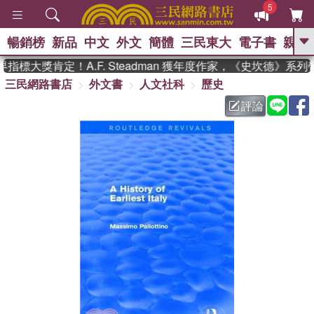
5
暢銷榜
新品
中文
外文
簡體
三民東大
電子書
親子
GO
標大獎肯定！A.F. Steadman 獲年度作家，《史坎德》系列
三民網路書店
外文書
人文社科
歷史
、
熱搜：
東野圭吾
高希均教授回憶錄
、
、
、
The Odyssey
父親節
如果歷
評論
、
、
史是一群喵
暑期推薦
國際布克
、
、
獎 臺灣漫遊錄
方念華
台灣的李
、
、
登輝時代
數學女孩：黎曼猜想
偉大的迷走神經