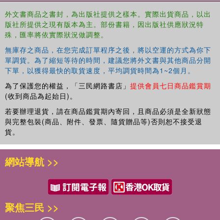
外文書商品之書封，為出版社提供之樣本。實際出貨商品，以出
版社所提供之現有版本為主。部份書籍，因出版社供應狀況特
殊，匯率將依實際狀況做調整。
無庫存之商品，在您完成訂單程序之後，將以空運的方式為你下
單調貨。為了縮短等待的時間，建議您將外文書與其他商品分開
下單，以獲得最快的取貨速度，平均調貨時間為1~2個月。
為了保護您的權益，「三民網路書店」
提供會員七日商品鑑賞期
(收到商品為起始日)。
若要辦理退貨，請在商品鑑賞期內寄回，且商品必須是全新狀態
與完整包裝(商品、附件、發票、隨貨贈品等)否則恕不接受退
貨。
網站導航 >>
聚焦三民 >>