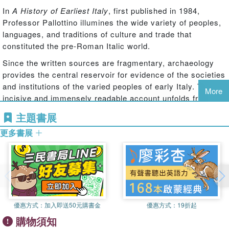
In
A History of Earliest Italy
, first published in 1984,
Professor Pallottino illumines the wide variety of peoples,
languages, and traditions of culture and trade that
constituted the pre-Roman Italic world.
Since the written sources are fragmentary, archaeology
provides the central reservoir for evidence of the societies
and institutions of the varied peoples of early Italy. This
More
incisive and immensely readable account unfolds from the
Bronze Age to the unification of the Italian peninsula and
主題書展
Sicily by Rome following the flourishing Archaic period. It
更多書展
examines the relationships among the peoples of the
peninsula and the influence of Mycenae and Greece in
trade and colonisation.
In telling the story of the early stages of the eternal
dialogue between national vocation and local diversity in
Italy, Professor Pallottino demonstrates that it is no less
優惠方式：
加入即送50元購書金
優惠方式：
19折起
deserving of our attention than its contemporary Greek
購物須知
and later imperial Roman counterparts.