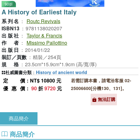
90折
A History of Earliest Italy
系列名
：
Routc Revivals
ISBN13
：
9781138020207
出版社
：
Taylor & Francis
作者
：
Missimo Pallottino
出版日
：
2014/01/22
裝訂／頁數
：
精裝／254頁
規格
：
23.5cm*15.9cm*1.9cm (高/寬/厚)
杜威圖書分類
：
History of ancient world
定價
：NT$ 10800 元
若需訂購本書，請電洽客服 02-
優惠價
：
90
折
9720
元
25006600[分機130、131]。
無法訂購
商品簡介
商品簡介