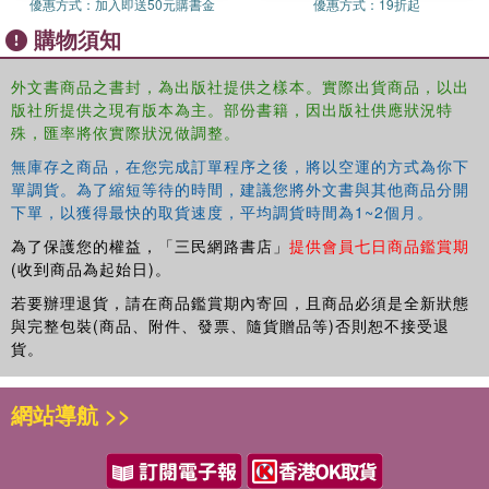
優惠方式：
加入即送50元購書金
優惠方式：
19折起
購物須知
外文書商品之書封，為出版社提供之樣本。實際出貨商品，以出
版社所提供之現有版本為主。部份書籍，因出版社供應狀況特
殊，匯率將依實際狀況做調整。
無庫存之商品，在您完成訂單程序之後，將以空運的方式為你下
單調貨。為了縮短等待的時間，建議您將外文書與其他商品分開
下單，以獲得最快的取貨速度，平均調貨時間為1~2個月。
為了保護您的權益，「三民網路書店」
提供會員七日商品鑑賞期
(收到商品為起始日)。
若要辦理退貨，請在商品鑑賞期內寄回，且商品必須是全新狀態
與完整包裝(商品、附件、發票、隨貨贈品等)否則恕不接受退
貨。
網站導航 >>