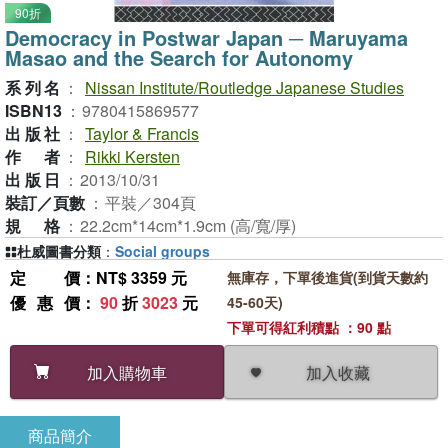
90折
Democracy in Postwar Japan ─ Maruyama
Masao and the Search for Autonomy
系列名
：
Nissan Institute/Routledge Japanese Studies
ISBN13
：
9780415869577
出版社
：
Taylor & Francis
作者
：
Rikki Kersten
出版日
：
2013/10/31
裝訂／頁數
：
平裝／304頁
規格
：
22.2cm*14cm*1.9cm (高/寬/厚)
杜威圖書分類
：
Social groups
定價
：NT$ 3359 元
無庫存，下單後進貨(到貨天數約
優惠價
：
90
折
3023
元
45-60天)
下單可得紅利積點 ：90 點
加入收藏
加入購物車
商品簡介