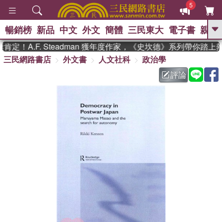
5
暢銷榜
新品
中文
外文
簡體
三民東大
電子書
親子
GO
！A.F. Steadman 獲年度作家，《史坎德》系列帶你踏上
三民網路書店
外文書
人文社科
政治學
、
熱搜：
東野圭吾
高希均教授回憶錄
、
、
、
The Odyssey
父親節
如果歷
評論
、
、
史是一群喵
暑期推薦
國際布克
、
、
獎 臺灣漫遊錄
方念華
台灣的李
、
、
登輝時代
數學女孩：黎曼猜想
偉大的迷走神經