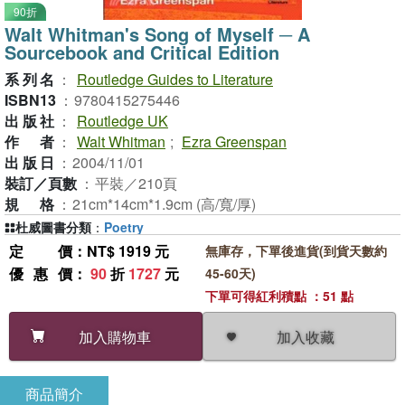
90折
Walt Whitman's Song of Myself ─ A
Sourcebook and Critical Edition
系列名
：
Routledge Guides to Literature
ISBN13
：
9780415275446
出版社
：
Routledge UK
作者
：
Walt Whitman
;
Ezra Greenspan
出版日
：
2004/11/01
裝訂／頁數
：
平裝／210頁
規格
：
21cm*14cm*1.9cm (高/寬/厚)
杜威圖書分類
：
Poetry
定價
：NT$ 1919 元
無庫存，下單後進貨(到貨天數約
優惠價
：
90
折
1727
元
45-60天)
下單可得紅利積點 ：51 點
加入收藏
加入購物車
商品簡介