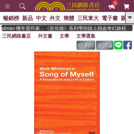
5
暢銷榜
新品
中文
外文
簡體
三民東大
電子書
親子
GO
eadman 獲年度作家，《史坎德》系列帶你踏上熱血奇幻旅程
三民網路書店
外文書
文學
文學選集
、
、
熱搜：
東野圭吾
The Odyssey
、
、
父親節
如果歷史是一群喵
暑期
列印
評論
、
、
推薦
國際布克獎 臺灣漫遊錄
方
、
、
念華
台灣的李登輝時代
數學女
、
孩：黎曼猜想
偉大的迷走神經