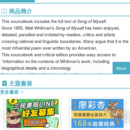
商品簡介
This sourcebook includes the full text of
Song of Myself
.
Since 1855, Walt Whitman's
Song of Myself
has been enjoyed,
debated, parodied and imitated by readers, critics and artists
crossing national and linguistic boundaries. Many argue that it is the
most influential poem ever written by an American.
This sourcebook and critical edition provides easy access to:
*information on the contexts of Whitman's work, including
biographical details and a chronology
More
*an overview of the critical reception of the poem and extracts from
important criticism, reprinted with clear introductory headnotes
主題書展
*key passages from the original 1855 edition, with commentary and
更多書展
annotation
*the full 'final' 1881 edition of the poem.
Cross-references link the critical, contextual and textual sections of
the volume, encouraging an integrated understanding of this
creative and controversial text. Complementing a wealth of material
with suggestions for further reading, this volume is ideal for readers