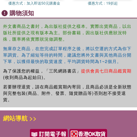
優惠方式：
加入即送50元購書金
優惠方式：
19折起
with no knowledge of the poem, or for those returning anew to a
購物須知
favourite text.
外文書商品之書封，為出版社提供之樣本。實際出貨商品，以出
版社所提供之現有版本為主。部份書籍，因出版社供應狀況特
殊，匯率將依實際狀況做調整。
無庫存之商品，在您完成訂單程序之後，將以空運的方式為你下
單調貨。為了縮短等待的時間，建議您將外文書與其他商品分開
下單，以獲得最快的取貨速度，平均調貨時間為1~2個月。
為了保護您的權益，「三民網路書店」
提供會員七日商品鑑賞期
(收到商品為起始日)。
若要辦理退貨，請在商品鑑賞期內寄回，且商品必須是全新狀態
與完整包裝(商品、附件、發票、隨貨贈品等)否則恕不接受退
貨。
網站導航 >>