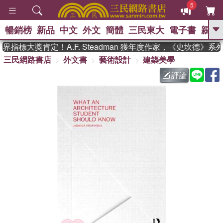
5
暢銷榜
新品
中文
外文
簡體
三民東大
電子書
親子
GO
指標大獎肯定！A.F. Steadman 獲年度作家，《史坎德》系
三民網路書店
外文書
藝術設計
建築美學
、
熱搜：
東野圭吾
高希均教授回憶錄
、
、
、
The Odyssey
父親節
如果歷
評論
、
、
史是一群喵
暑期推薦
國際布克
、
、
獎 臺灣漫遊錄
方念華
台灣的李
、
、
登輝時代
數學女孩：黎曼猜想
偉大的迷走神經