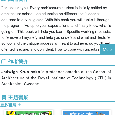
"It's not just you. Every architecture student is initially baffled by
architecture school - an education so different that it doesn't
compare to anything else. With this book you will make it through
the program, live up to your expectations, and finally know what is
going on. This book will help you learn: Specific working methods,
to remove all mystery and help you understand what architecture
school and the critique process is meant to achieve, so you'll feel
oriented, secure, and confident. How to cope with uncertainty in the
More
design process so you'll understand what seems natural and
作者簡介
obvious to your professors. How to develop the ability to
synthesize the complexity of architecture in terms of function,
Jadwiga Krupinska
is professor emerita at the School of
durability, and beauty. Key concepts are defined throughout and
Architecture of the Royal Institute of Technology (KTH) in
references at the end of each chapter will point you to further
Stockholm, Sweden.
reading so you can delve into topics you find particularly
interesting"--
主題書展
更多書展