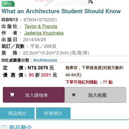
90折
What an Architecture Student Should Know
ISBN13
：
9780415702331
出版社
：
Taylor & Francis
作者
：
Jadwiga Krupinska
出版日
：
2014/04/25
裝訂／頁數
：
平裝／288頁
規格
：
22.2cm*15.2cm*2.5cm (高/寬/厚)
杜威圖書分類
：
Architecture
定價
：NT$ 2879 元
無庫存，下單後進貨(到貨天數約
優惠價
：
90
折
2591
元
45-60天)
下單可得紅利積點 ：77 點
加入收藏
加入購物車
商品簡介
作者簡介
商品簡介