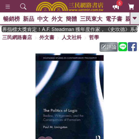
5
暢銷榜
新品
中文
外文
簡體
三民東大
電子書
親子
GO
指標大獎肯定！A.F. Steadman 獲年度作家，《史坎德》系
三民網路書店
外文書
人文社科
哲學
、
熱搜：
東野圭吾
高希均教授回憶錄
、
、
、
The Odyssey
父親節
如果歷
評論
、
、
史是一群喵
暑期推薦
國際布克
、
、
獎 臺灣漫遊錄
方念華
台灣的李
、
、
登輝時代
數學女孩：黎曼猜想
偉大的迷走神經