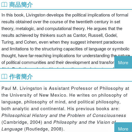
商品簡介
In this book, Livingston develops the political implications of formal
results obtained over the course of the twentieth century in set
theory, metalogic, and computational theory. He argues that the
results achieved by thinkers such as Cantor, Russell, Godel,
Turing, and Cohen, even when they suggest inherent paradoxes
and limitations to the structuring capacities of language or symbolic
thought, have far-reaching implications for understanding the nature
of political communities and their development and transformation.
More
Alain Badiou's analysis of logical-mathematical structures forms
作者簡介
the backbone of his comprehensive and provocative theory of
ontology, politics, and the possibilities of radical change. Through
Paul M. Livingston is Assistant Professor of Philosophy at
interpretive readings of Badiou's work as well as the texts of
the University of New Mexico. He writes on philosophy of
Giorgio Agamben, Jacques Lacan, Jacques Derrida, Gilles
language, philosophy of mind, and political philosophy,
Deleuze, and Ludwig Wittgenstein, Livingston develops a formally
both analytic and continental. His previous books are:
based taxonomy of critical positions on the nature and structure of
Philosophical History and the Problem of Consciousness
political communities. These readings, along with readings of
(Cambridge, 2004) and
Philosophy and the Vision of
Parmenides and Plato, show how the formal results can transfigure
Language
(Routledge, 2008).
More
two interrelated and ancient problems of the One and the Many: the