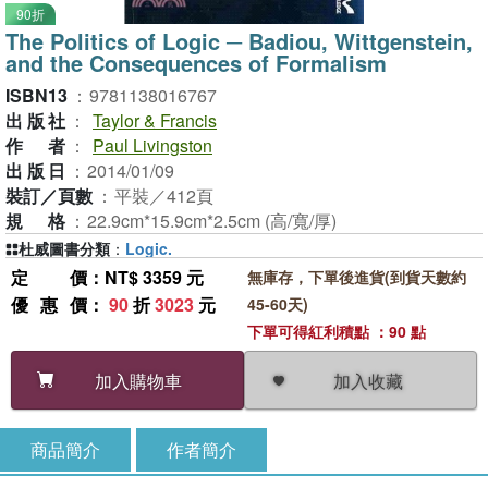
90折
The Politics of Logic ─ Badiou, Wittgenstein,
and the Consequences of Formalism
ISBN13
：
9781138016767
出版社
：
Taylor & Francis
作者
：
Paul Livingston
出版日
：
2014/01/09
裝訂／頁數
：
平裝／412頁
規格
：
22.9cm*15.9cm*2.5cm (高/寬/厚)
杜威圖書分類
：
Logic.
定價
：NT$ 3359 元
無庫存，下單後進貨(到貨天數約
優惠價
：
90
折
3023
元
45-60天)
下單可得紅利積點 ：90 點
加入收藏
加入購物車
商品簡介
作者簡介