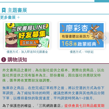
problem of the relationship of a Form or Idea to the many of its
主題書展
participants, and the problem of the relationship of a social whole to
its many constituents.
更多書展
優惠方式：
加入即送50元購書金
優惠方式：
19折起
購物須知
外文書商品之書封，為出版社提供之樣本。實際出貨商品，以出
版社所提供之現有版本為主。部份書籍，因出版社供應狀況特
殊，匯率將依實際狀況做調整。
無庫存之商品，在您完成訂單程序之後，將以空運的方式為你下
單調貨。為了縮短等待的時間，建議您將外文書與其他商品分開
下單，以獲得最快的取貨速度，平均調貨時間為1~2個月。
為了保護您的權益，「三民網路書店」
提供會員七日商品鑑賞期