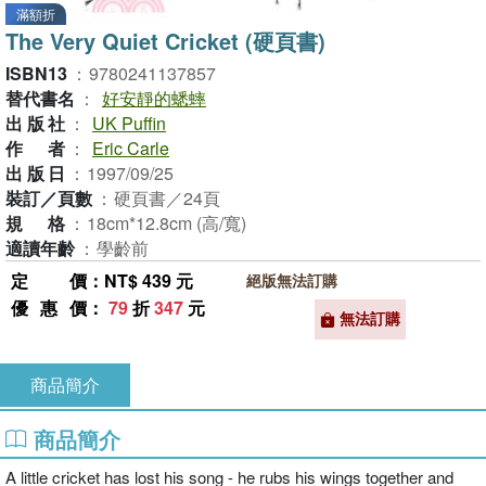
滿額折
The Very Quiet Cricket (硬頁書)
ISBN13
：
9780241137857
替代書名
：
好安靜的蟋蟀
出版社
：
UK Puffin
作者
：
Eric Carle
出版日
：
1997/09/25
裝訂／頁數
：
硬頁書／24頁
規格
：
18cm*12.8cm (高/寬)
適讀年齡
：
學齡前
定價
：NT$ 439 元
絕版無法訂購
優惠價
：
79
折
347
元
無法訂購
商品簡介
商品簡介
A little cricket has lost his song - he rubs his wings together and