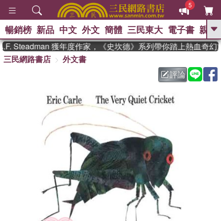
5
暢銷榜
新品
中文
外文
簡體
三民東大
電子書
親子
GO
. Steadman 獲年度作家，《史坎德》系列帶你踏上熱血奇幻
三民網路書店
外文書
、
熱搜：
東野圭吾
高希均教授回憶錄
、
、
、
The Odyssey
父親節
如果歷
評論
、
、
史是一群喵
暑期推薦
國際布克
、
、
獎 臺灣漫遊錄
方念華
台灣的李
、
、
登輝時代
數學女孩：黎曼猜想
偉大的迷走神經