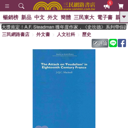
5
暢銷榜
新品
中文
外文
簡體
三民東大
電子書
親子
GO
獎肯定！A.F. Steadman 獲年度作家，《史坎德》系列帶你
三民網路書店
外文書
人文社科
歷史
、
熱搜：
東野圭吾
高希均教授回憶錄
、
、
、
The Odyssey
父親節
如果歷
評論
、
、
史是一群喵
暑期推薦
國際布克
、
、
獎 臺灣漫遊錄
方念華
台灣的李
、
、
登輝時代
數學女孩：黎曼猜想
偉大的迷走神經