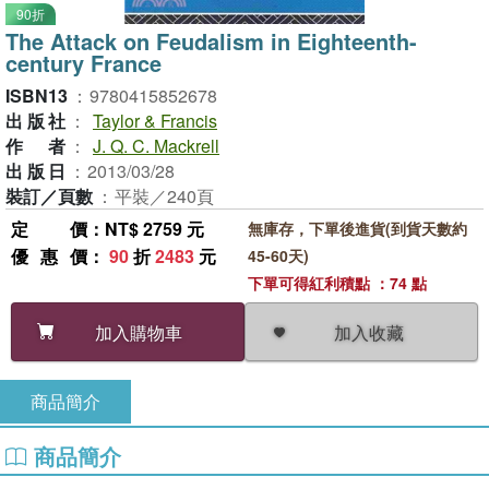
90折
The Attack on Feudalism in Eighteenth-
century France
ISBN13
：
9780415852678
出版社
：
Taylor & Francis
作者
：
J. Q. C. Mackrell
出版日
：
2013/03/28
裝訂／頁數
：
平裝／240頁
定價
：NT$ 2759 元
無庫存，下單後進貨(到貨天數約
優惠價
：
90
折
2483
元
45-60天)
下單可得紅利積點 ：74 點
加入收藏
加入購物車
商品簡介
商品簡介