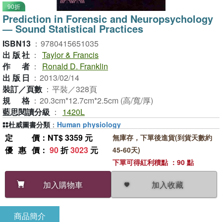
90折
Prediction in Forensic and Neuropsychology
― Sound Statistical Practices
ISBN13
：
9780415651035
出版社
：
Taylor & Francis
作者
：
Ronald D. Franklin
出版日
：
2013/02/14
裝訂／頁數
：
平裝／328頁
規格
：
20.3cm*12.7cm*2.5cm (高/寬/厚)
藍思閱讀分級
：
1420L
杜威圖書分類
：
Human physiology
定價
：NT$ 3359 元
無庫存，下單後進貨(到貨天數約
優惠價
：
90
折
3023
元
45-60天)
下單可得紅利積點 ：90 點
加入收藏
加入購物車
商品簡介