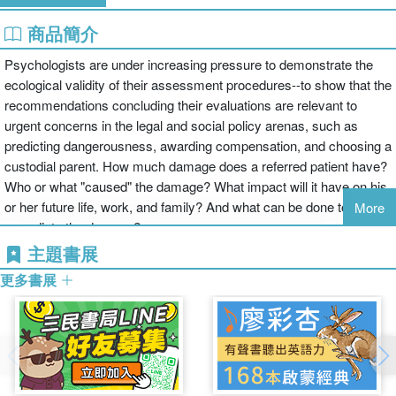
商品簡介
Psychologists are under increasing pressure to demonstrate the
ecological validity of their assessment procedures--to show that the
recommendations concluding their evaluations are relevant to
urgent concerns in the legal and social policy arenas, such as
predicting dangerousness, awarding compensation, and choosing a
custodial parent. How much damage does a referred patient have?
Who or what "caused" the damage? What impact will it have on his
or her future life, work, and family? And what can be done to
More
remediate the damage?
主題書展
The purpose of this book is to provide
sound objective
methods for
更多書展
answering these questions. It integrates the knowledge of
experienced practitioners who offer state-of-the-art summaries of
the best current approaches to evaluating difficult cases with that of
basic theorists who describe emerging methods in both predictive
and inferential statistics, such as Bayesian networks, that have
proven their value in other scientific fields. Arguably, the enterprise