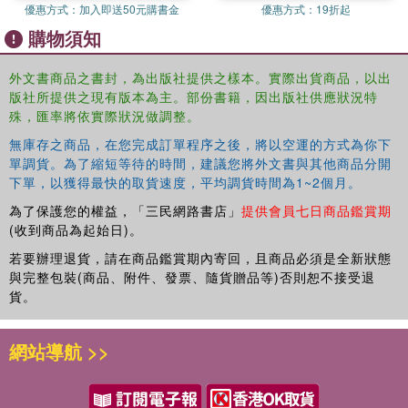
優惠方式：
加入即送50元購書金
優惠方式：
19折起
of psychological assessment is so interdependent with that of data
購物須知
analysis that attempts to make inferences without consideration of
statistical implications is malpractice.
Prediction in Forensic and
Neuropsychology: Sound Statistical Practices
clarifies the process
外文書商品之書封，為出版社提供之樣本。實際出貨商品，以出
版社所提供之現有版本為主。部份書籍，因出版社供應狀況特
of hypothesis testing and helps to push the clinical interpretation of
殊，匯率將依實際狀況做調整。
psychological data into the 21st century. It constitutes a vital
resource for all the stakeholders in the assessment process--
無庫存之商品，在您完成訂單程序之後，將以空運的方式為你下
practitioners, researchers, attorneys, and policymakers.
單調貨。為了縮短等待的時間，建議您將外文書與其他商品分開
下單，以獲得最快的取貨速度，平均調貨時間為1~2個月。
為了保護您的權益，「三民網路書店」
提供會員七日商品鑑賞期
(收到商品為起始日)。
若要辦理退貨，請在商品鑑賞期內寄回，且商品必須是全新狀態
與完整包裝(商品、附件、發票、隨貨贈品等)否則恕不接受退
貨。
網站導航 >>