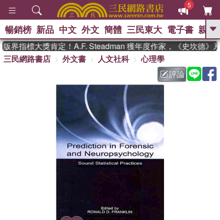
5
暢銷榜
新品
中文
外文
簡體
三民東大
電子書
親子
GO
界指標大獎肯定！A.F. Steadman 獲年度作家，《史坎德》
三民網路書店
外文書
人文社科
心理學
、
熱搜：
東野圭吾
高希均教授回憶錄
、
、
、
The Odyssey
父親節
如果歷
評論
、
、
史是一群喵
暑期推薦
國際布克
、
、
獎 臺灣漫遊錄
方念華
台灣的李
、
、
登輝時代
數學女孩：黎曼猜想
偉大的迷走神經