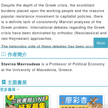
Despite the depth of the Greek crisis, the exorbitant
burdens placed upon the working people and the massive
popular resistance movement to capitalist policies, there
is a definite lack of consistently Marxist analyses of the
Greek problem. International debates regarding the Greek
crisis have been dominated by orthodox (Neoclassical and
neo-Keynesian) approaches.
More
The heterodox side of these debates has been occupied
by Radical Political Economy approaches (usually radical
作者簡介
Post-Keynesian or Marxo-Keynesian perspectives).
Moreover, they are dominated by the ‘financialization'
Stavros Mavroudeas
is a Professor of Political Economy
thesis which is quite alien to Marxism, neglects the sphere
at the University of Macedonia, Greece.
of production and professes that the global crisis is simply
a financial crisis that has nothing to do with ‘real'
主題書展
accumulation and the profit rate.
更多書展
This book argues that by emphasizing the sphere of
production and profitability, classical Marxist analysis
better explains the Greek crisis than its orthodox and