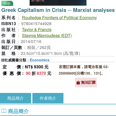
90折
Greek Capitalism in Crisis ─ Marxist analyses
系列名
：
Routledge Frontiers of Political Economy
ISBN13
：
9780415744928
出版社
：
Taylor & Francis
作者
：
Stavros Mavroudeas (EDT)
出版日
：
2014/07/16
裝訂／頁數
：
精裝／262頁
規格
：
23.5cm*15.9cm*1.9cm (高/寬/厚)
杜威圖書分類
：
Economics
定價
：NT$ 9300 元
若需訂購本書，請電洽客服 02-
優惠價
：
90
折
8370
元
25006600[分機130、131]。
無法訂購
商品簡介
作者簡介
商品簡介