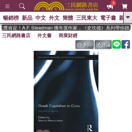
5
暢銷榜
新品
中文
外文
簡體
三民東大
電子書
親子
GO
肯定！A.F. Steadman 獲年度作家，《史坎德》系列帶你踏
三民網路書店
外文書
商業財經
、
熱搜：
東野圭吾
高希均教授回憶錄
、
、
、
The Odyssey
父親節
如果歷
列印
評論
、
、
史是一群喵
暑期推薦
國際布克
、
、
獎 臺灣漫遊錄
方念華
台灣的李
、
、
登輝時代
數學女孩：黎曼猜想
偉大的迷走神經