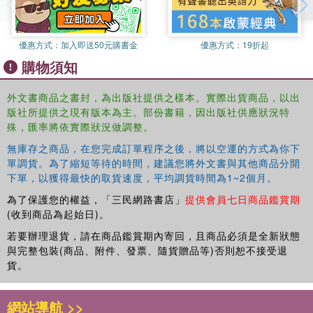
heterodox competitors. The contributors present critiques
of the prevalent approaches and offer studies of the Greek
crisis that use the methodology and the analytical and
優惠方式：
加入即送50元購書金
優惠方式：
19折起
empirical tools of classical Marxist Political Economy. In
購物須知
particular, it is shown that the Greek crisis was caused by
falling profitability and the ensuing over accumulation
外文書商品之書封，為出版社提供之樣本。實際出貨商品，以出
crisis. The ‘broad unequal exchange' existing between the
版社所提供之現有版本為主。部份書籍，因出版社供應狀況特
euro-center and the euro-periphery contributed to Greek
殊，匯率將依實際狀況做調整。
capital's falling profitability. This book enriches the debate
無庫存之商品，在您完成訂單程序之後，將以空運的方式為你下
about the Greek economic crisis by demonstrating the
單調貨。為了縮短等待的時間，建議您將外文書與其他商品分開
insights that can be drawn by considering the Marxist
下單，以獲得最快的取貨速度，平均調貨時間為1~2個月。
alternative to the dominant mainstream and heterodox
approaches.
為了保護您的權益，「三民網路書店」
提供會員七日商品鑑賞期
(收到商品為起始日)。
若要辦理退貨，請在商品鑑賞期內寄回，且商品必須是全新狀態
與完整包裝(商品、附件、發票、隨貨贈品等)否則恕不接受退
貨。
網站導航 >>