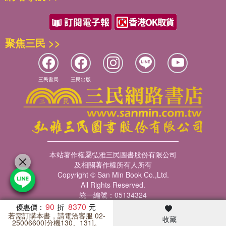
聚焦三民 >>
三民書局
三民出版
本站著作權屬弘雅三民圖書股份有限公司
及相關著作權所有人所有
Copyright © San Min Book Co.,Ltd.
All Rights Reserved.
統一編號：05134324
90
8370
優惠價：
若需訂購本書，請電洽客服 02-
收藏
暢銷榜
客服中心
收藏
瀏覽紀錄
會員專區
25006600[分機130、131]。