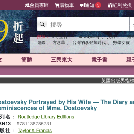
會員專區
購物車
通知
紅利兌換
5
、
、
、
熱搜：
東野圭吾
The Odyssey
父親節
如
、
、
、
遊錄
方念華
台灣的李登輝時代
數學女孩：
文
簡體
三民東大
電子書
親
英國出版界指標大獎肯
stoevsky Portrayed by His Wife ― The Diary a
eminiscences of Mme. Dostoevsky
列名
：
Routledge Library Editions
BN13
：
9781138785731
版社
：
Taylor & Francis