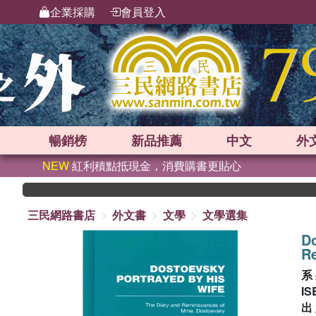
企業採購
會員登入
暢銷榜
新品
推薦
中文
外
NEW
紅利積點抵現金，消費購書更貼心
三民網路書店
外文書
文學
文學選集
Do
R
系
IS
出