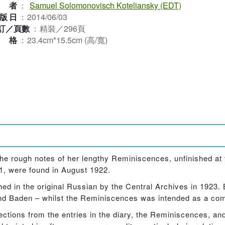
作者
：
Samuel Solomonovisch Koteliansky (EDT)
版日
：
2014/06/03
訂／頁數
：
精裝／296頁
規格
：
23.4cm*15.5cm (高/寬)
e rough notes of her lengthy Reminiscences, unfinished at th
81, were found in August 1922.
ed in the original Russian by the Central Archives in 1923. 
nd Baden – whilst the Reminiscences was intended as a comp
ections from the entries in the diary, the Reminiscences, an