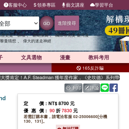
客服中心
領券專區
藝文講座
學習平台
進階搜尋
GO
、
、
果歷史是一群喵
暑期推薦
國際布克獎 臺灣漫
、
黎曼猜想
偉大的迷走神經
子
文具選物
漫畫
教科考用
165反詐騙
定！A.F. Steadman 獲年度作家，《史坎德》系列帶你踏上
列印
評論
nd
定價
：NT$ 8700 元
優惠價
：
90
折
7830
元
若需訂購本書，請電洽客服 02-25006600[分機
130、131]。
無法訂購