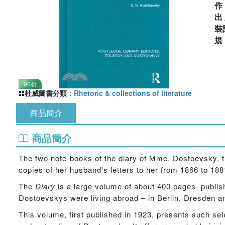
出
裝
90折
杜威圖書分類
：
Rhetoric & collections of literature
商品簡介
商品簡介
The two note-books of the diary of Mme. Dostoevsky, th
copies of her husband's letters to her from 1866 to 18
The
Diary
is a large volume of about 400 pages, publish
Dostoevskys were living abroad – in Berlin, Dresden a
This volume, first published in 1923, presents such sel