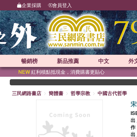
企業採購
會員登入
暢銷榜
新品
推薦
中文
外
NEW
紅利積點抵現金，消費購書更貼心
三民網路書店
簡體書
哲學宗教
中國古代哲學
宋
IS
出
出