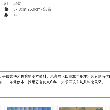
裝訂
：
線裝
規格
：
37.8cm*25.6cm (高/寬)
本數
：
14
，是儒家傳道授業的基本教材。朱熹的《四書章句集注》具有劃時代
年十二年遞修本，採用彩色仿真印製，力求再現宋刻典籍之風采。