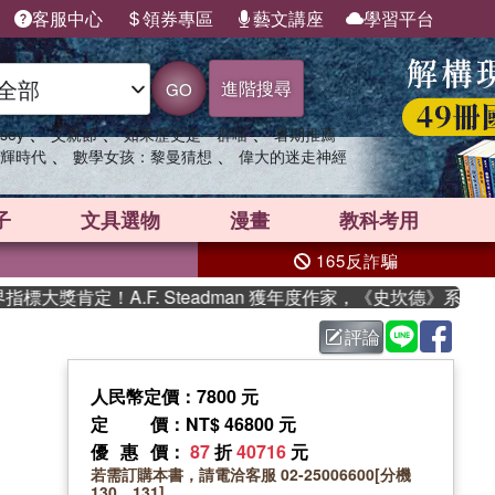
客服中心
領券專區
藝文講座
學習平台
進階搜尋
GO
、
、
、
sey
父親節
如果歷史是一群喵
暑期推薦
、
、
輝時代
數學女孩：黎曼猜想
偉大的迷走神經
子
文具選物
漫畫
教科考用
165反詐騙
獎肯定！A.F. Steadman 獲年度作家，《史坎德》系列帶
評論
人民幣定價：7800 元
定價
：NT$ 46800 元
優惠價
：
87
折
40716
元
若需訂購本書，請電洽客服 02-25006600[分機
130、131]。