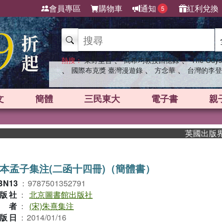
會員專區
購物車
通知
紅利兌換
5
、
、
熱搜：
東野圭吾
高希均教授回憶錄
The Odys
、
、
、
國際布克獎 臺灣漫遊錄
方念華
台灣的李登
文
簡體
三民東大
電子書
親
英國出版界指標大
本孟子集注(二函十四冊)（簡體書）
BN13
：
9787501352791
版社
：
北京圖書館出版社
作者
：
(宋)朱熹集注
版日
：
2014/01/16