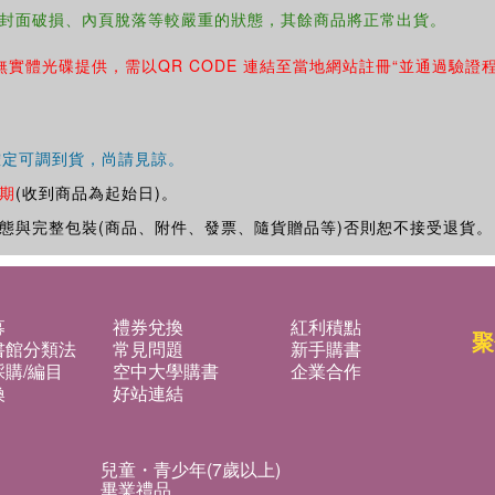
封面破損、內頁脫落等較嚴重的狀態，其餘商品將正常出貨。
無實體光碟提供，需以QR CODE 連結至當地網站註冊“並通過驗證
確定可調到貨，尚請見諒。
期
(收到商品為起始日)。
態與完整包裝(商品、附件、發票、隨貨贈品等)否則恕不接受退貨。
募
禮券兌換
紅利積點
聚
書館分類法
常見問題
新手購書
購/編目
空中大學購書
企業合作
換
好站連結
兒童・青少年(7歲以上)
畢業禮品