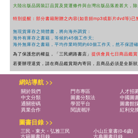
大陸出版品因裝訂品質及貨運條件與台灣出版品落差甚大，除
特別提醒：部分書籍附贈之內容(如音頻mp3或影片dvd等)已
無現貨庫存之簡體書，將向海外調貨：
海外有庫存之書籍，等候約45個工作天;
海外無庫存之書籍，平均作業時間約60個工作天，然不保證
為了保護您的權益，「三民網路書店」
提供會員七日商品鑑賞
若要辦理退貨，請在商品鑑賞期內寄回，且商品必須是全新狀
網站導航 >>
關於我們
門市專區
人才招
中文分類
圖書分類法
中國圖
通關密碼
學習平台
圖書館採
異業合作
閱讀潮評
紅利兌
圖書目錄 >>
三民・東大・弘雅三民
小山丘童書(0-6歲)
古籍圖書目錄
古典圖書目錄