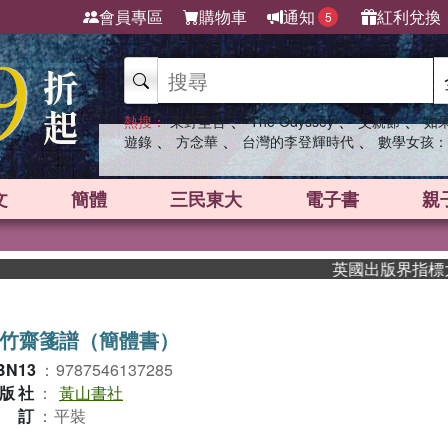
會員專區
購物車
通知
紅利兌換
5
、
、
、
熱搜：
東野圭吾
The Odyssey
父親節
如
、
、
、
遊錄
方念華
台灣的李登輝時代
數學女孩：
文
簡體
三民東大
電子書
親
英國出版界指標大獎肯
竹齋箋譜（簡體書）
BN13
：
9787546137285
版社
：
黃山書社
裝訂
：
平裝