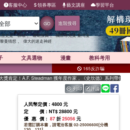
客服中心
領券專區
藝文講座
學習平台
進階搜尋
GO
、
、
果歷史是一群喵
暑期推薦
國際布克獎 臺灣漫
、
黎曼猜想
偉大的迷走神經
子
文具選物
漫畫
教科考用
165反詐騙
定！A.F. Steadman 獲年度作家，《史坎德》系列帶你踏上
列印
評論
人民幣定價：4800 元
定價
：NT$ 28800 元
優惠價
：
87
折
25056
元
若需訂購本書，請電洽客服 02-25006600[分機
130、131]。