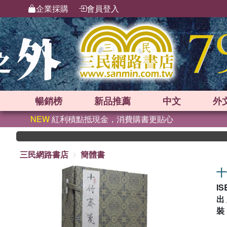
企業採購
會員登入
暢銷榜
新品
推薦
中文
外
NEW
紅利積點抵現金，消費購書更貼心
三民網路書店
簡體書
十
IS
出