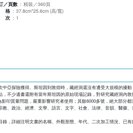
訂／頁數
：
精裝／360頁
規格
：
37.8cm*25.6cm (高/寬)
版次
：
1
次中亞探險獲得。斯坦因到敦煌時，藏經洞還沒有遭受大規模的擾動
點，不少遺書還附有當年斯坦因的原始現場記錄，對研究藏經洞內敦
但因為影印質量問題，嚴重影響研究者使用；其餘6000多號，絕大部
宗教、政治、經濟、文學、語言、文字、社會、法律、音韻、醫藥、
。
目錄，詳細注明文書的名稱、外觀形態、年代、二次加工情況、已有