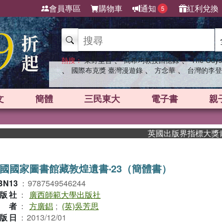
會員專區
購物車
通知
紅利兌換
5
、
、
熱搜：
東野圭吾
高希均教授回憶錄
The Odys
、
、
、
國際布克獎 臺灣漫遊錄
方念華
台灣的李登
文
簡體
三民東大
電子書
親
英國出版界指標大獎肯定！A
國國家圖書館藏敦煌遺書‧23（簡體書）
BN13
：
9787549546244
版社
：
廣西師範大學出版社
作者
：
方廣錩
;
(英)吳芳思
版日
：
2013/12/01