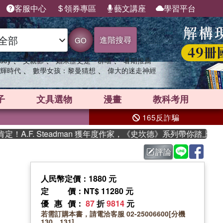
客服中心
領券專區
藝文講座
學習平台
進階搜尋
GO
、
、
、
sey
父親節
如果歷史是一群喵
暑期推薦
、
、
輝時代
數學女孩：黎曼猜想
偉大的迷走神經
子
文具選物
漫畫
教科考用
165反詐騙
.F. Steadman 獲年度作家，《史坎德》系列帶你踏上熱血奇
評論
人民幣定價：1880 元
定價
：NT$ 11280 元
優惠價
：
87
折
9814
元
若需訂購本書，請電洽客服 02-25006600[分機
130、131]。