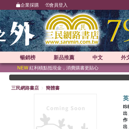
企業採購
會員登入
暢銷榜
新品
推薦
中文
外
NEW
紅利積點抵現金，消費購書更貼心
三民網路書店
簡體書
英
IS
出
出