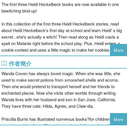
The first three Heidi Heckelbeck books are now available in one
bewitching bind-up!
In this collection of the first three Heidi Heckelbeck stories, read
about Heidi Heckelbeck's first day at school and learn Heidi' s big
secret...she's actually a witch! Then read along as Heidi casts a
spell on Melanie right before the school play. Plus, Heidi enters a
cookie contest and uses a little magic to make her cookies
More
extraspecial.
作者簡介
Included in this chapter book bind-up are:
Wanda Coven has always loved magic. When she was little, she
#1 Heidi Heckelbeck Has a Secret
used to make secret potions from smooshed shells and acorns.
#2 Heidi Heckelbeck Casts a Spell
Then she would pretend to transport herself and her friends to
#3 Heidi Heckelbeck and the Cookie Contest
enchanted places. Now she visits other worlds through writing.
Wanda lives with her husband and son in San Jose, California.
They have three cats: Hilda, Agnes, and Claw-dia.
Priscilla Burris has illustrated numerous books?for children,
More
parents, and teachers. She enjoys cake painting and creating art