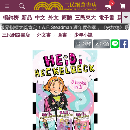
5
暢銷榜
新品
中文
外文
簡體
三民東大
電子書
親子
GO
界指標大獎肯定！A.F. Steadman 獲年度作家，《史坎德》
三民網路書店
外文書
童書
少年小說
、
、
熱搜：
東野圭吾
The Odyssey
、
、
父親節
如果歷史是一群喵
暑期
列印
評論
、
、
推薦
國際布克獎 臺灣漫遊錄
方
、
、
念華
台灣的李登輝時代
數學女
、
孩：黎曼猜想
偉大的迷走神經