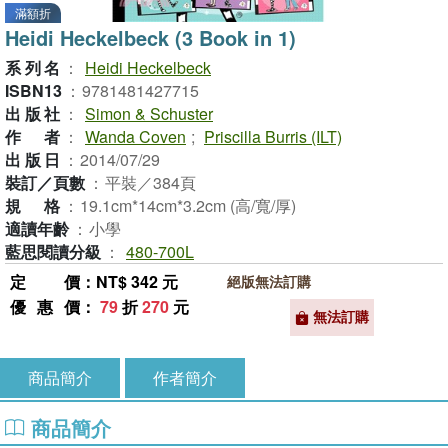
滿額折
Heidi Heckelbeck (3 Book in 1)
系列名
：
Heidi Heckelbeck
ISBN13
：
9781481427715
出版社
：
Simon & Schuster
作者
：
Wanda Coven
;
Priscilla Burris (ILT)
出版日
：
2014/07/29
裝訂／頁數
：
平裝／384頁
規格
：
19.1cm*14cm*3.2cm (高/寬/厚)
適讀年齡
：
小學
藍思閱讀分級
：
480-700L
定價
：NT$ 342 元
絕版無法訂購
優惠價
：
79
折
270
元
無法訂購
商品簡介
作者簡介
商品簡介