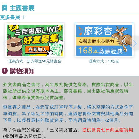
for products that include murals, greeting cards, and rubber
主題書展
stamps. Priscilla lives with her family in Southern California.
更多書展
優惠方式：
加入即送50元購書金
優惠方式：
19折起
購物須知
外文書商品之書封，為出版社提供之樣本。實際出貨商品，以出
版社所提供之現有版本為主。部份書籍，因出版社供應狀況特
殊，匯率將依實際狀況做調整。
無庫存之商品，在您完成訂單程序之後，將以空運的方式為你下
單調貨。為了縮短等待的時間，建議您將外文書與其他商品分開
下單，以獲得最快的取貨速度，平均調貨時間為1~2個月。
為了保護您的權益，「三民網路書店」
提供會員七日商品鑑賞期
(收到商品為起始日)。