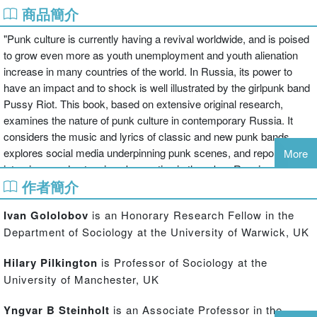
商品簡介
"Punk culture is currently having a revival worldwide, and is poised
to grow even more as youth unemployment and youth alienation
increase in many countries of the world. In Russia, its power to
have an impact and to shock is well illustrated by the girlpunk band
Pussy Riot. This book, based on extensive original research,
examines the nature of punk culture in contemporary Russia. It
considers the music and lyrics of classic and new punk bands,
explores social media underpinning punk scenes, and reports on
More
interviews and extensive observation in three key Russian cities. It
作者簡介
relates punk to wider contemporary culture, and uses the Russian
example to discuss generally what constitutes punk subculture"--
Ivan Gololobov
is an Honorary Research Fellow in the
Department of Sociology at the University of Warwick, UK
Hilary Pilkington
is Professor of Sociology at the
University of Manchester, UK
Yngvar B Steinholt
is an Associate Professor in the