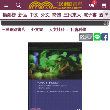
5
暢銷榜
新品
中文
外文
簡體
三民東大
電子書
親子
GO
英國出
三民網路書店
外文書
人文社科
社會科學
、
熱搜：
東野圭吾
高希均教授回憶錄
、
、
、
The Odyssey
父親節
花開錦
評論
、
、
、
繡
暑期推薦
方念華
台灣的
、
李登輝時代
數學女孩：黎曼猜想
、
、
偉大的迷走神經
如果歷史是一
、
群喵
臺灣漫遊錄