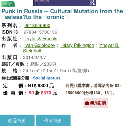
90折
Punk in Russia ─ Cultural Mutation from the
seless?to the oronic
系列名
：
0013545900
ISBN13
：
9780415730136
出版社
：
Taylor & Francis
作者
：
Ivan Gololobov
;
Hilary Pilkington
;
Yngvar B.
Steinholt
出版日
：
2014/04/07
裝訂／頁數
：
精裝／238頁
規格
：
24.1cm*17.1cm*1.9cm (高/寬/厚)
杜威圖書分類
：
Social groups
定價
：NT$ 9300 元
若需訂購本書，請電洽客服 02-
優惠價
：
90
折
8370
元
25006600[分機130、131]。
無法訂購
商品簡介
作者簡介