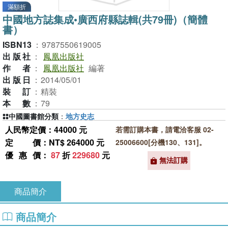
滿額折
中國地方誌集成•廣西府縣誌輯(共79冊)（簡體
書）
ISBN13
：
9787550619005
出版社
：
鳳凰出版社
作者
：
鳳凰出版社
編著
出版日
：
2014/05/01
裝訂
：
精裝
本數
：
79
中國圖書館分類
：
地方史志
人民幣定價：44000 元
若需訂購本書，請電洽客服 02-
定價
：NT$ 264000 元
25006600[分機130、131]。
優惠價
：
87
折
229680
元
無法訂購
商品簡介
商品簡介