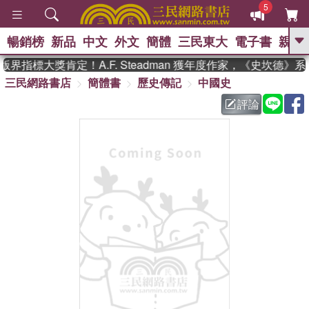
5
暢銷榜
新品
中文
外文
簡體
三民東大
電子書
親子
GO
界指標大獎肯定！A.F. Steadman 獲年度作家，《史坎德》
三民網路書店
簡體書
歷史傳記
中國史
、
熱搜：
東野圭吾
高希均教授回憶錄
、
、
、
The Odyssey
父親節
如果歷
評論
、
、
史是一群喵
暑期推薦
國際布克
、
、
獎 臺灣漫遊錄
方念華
台灣的李
、
、
登輝時代
數學女孩：黎曼猜想
偉大的迷走神經