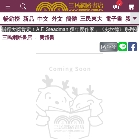
5
暢銷榜
新品
中文
外文
簡體
三民東大
電子書
親子
GO
標大獎肯定！A.F. Steadman 獲年度作家，《史坎德》系列
三民網路書店
簡體書
、
熱搜：
東野圭吾
高希均教授回憶錄
、
、
、
The Odyssey
父親節
如果歷
評論
、
、
史是一群喵
暑期推薦
國際布克
、
、
獎 臺灣漫遊錄
方念華
台灣的李
、
、
登輝時代
數學女孩：黎曼猜想
偉大的迷走神經