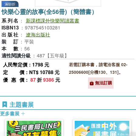
滿額折
快樂心靈的故事(全56冊)（簡體書）
系列名
：
新課標課外快樂閱讀叢書
ISBN13
：
9787545103281
出版社
：
遼海出版社
裝訂
：
平裝
本數
：
56
適性閱讀分級
：
487【五年級】
人民幣定價：1798 元
若需訂購本書，請電洽客服 02-
定價
：NT$ 10788 元
25006600[分機130、131]。
優惠價
：
87
折
9386
元
無法訂購
主題書展
更多書展