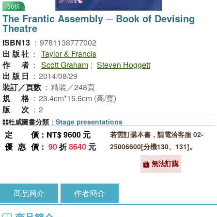
90折
The Frantic Assembly ─ Book of Devising
Theatre
ISBN13
：
9781138777002
出版社
：
Taylor & Francis
作者
：
Scott Graham
;
Steven Hoggett
出版日
：
2014/08/29
裝訂／頁數
：
精裝／248頁
規格
：
23.4cm*15.6cm (高/寬)
版次
：
2
杜威圖書分類
：
Stage presentations
定價
：NT$ 9600 元
若需訂購本書，請電洽客服 02-
優惠價
：
90
折
8640
元
25006600[分機130、131]。
無法訂購
商品簡介
作者簡介