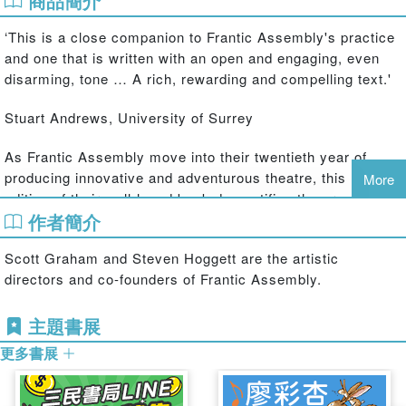
商品簡介
‘This is a close companion to Frantic Assembly's practice
and one that is written with an open and engaging, even
disarming, tone … A rich, rewarding and compelling text.'
Stuart Andrews, University of Surrey
As Frantic Assembly move into their twentieth year of
producing innovative and adventurous theatre, this new
More
edition of their well-loved book demystifies the process of
作者簡介
devising theatre in an unusually candid way. Artistic
directors Scott Graham and Steven Hoggett offer an
Scott Graham and Steven Hoggett are the artistic
intimate and invaluable insight into their evolution and
directors and co-founders of Frantic Assembly.
success, in the hope that sharing their experiences of
devising theatre will encourage and inspire students and
主題書展
fellow practitioners.
更多書展
The Frantic Assembly Book of Devising Theatre
is a
uniquely personal account of the history and practice of
this remarkable company, and includes: