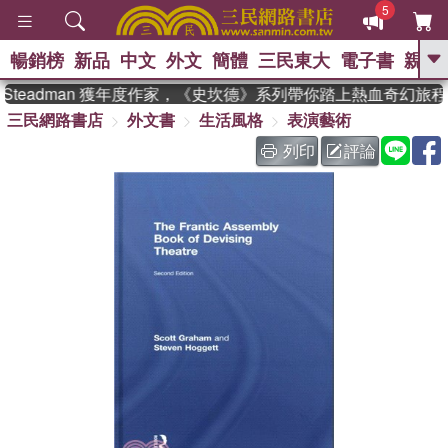
5
暢銷榜
新品
中文
外文
簡體
三民東大
電子書
親子
GO
Steadman 獲年度作家，《史坎德》系列帶你踏上熱血奇幻旅程
三民網路書店
外文書
生活風格
表演藝術
、
、
熱搜：
東野圭吾
The Odyssey
、
、
父親節
如果歷史是一群喵
暑期
列印
評論
、
、
推薦
國際布克獎 臺灣漫遊錄
方
、
、
念華
台灣的李登輝時代
數學女
、
孩：黎曼猜想
偉大的迷走神經