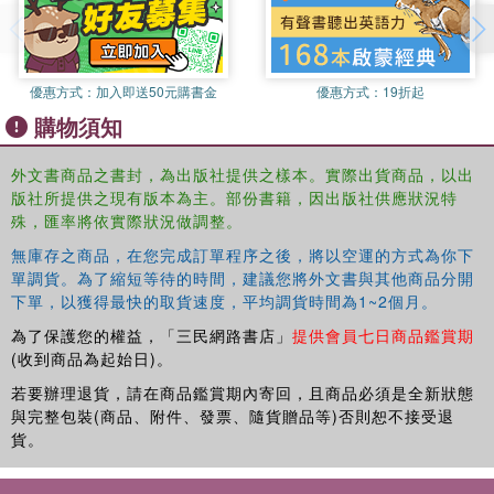
· practical exercises
· essays on devising, writing and choreography
優惠方式：
加入即送50元購書金
優惠方式：
19折起
· suggestions for scene development
購物須知
· a 16-page colour section, and illustrations throughout
外文書商品之書封，為出版社提供之樣本。實際出貨商品，以出
· a companion website featuring clips of rehearsals and
版社所提供之現有版本為主。部份書籍，因出版社供應狀況特
performances.
殊，匯率將依實際狀況做調整。
This is an accessible, educational and indispensable
無庫存之商品，在您完成訂單程序之後，將以空運的方式為你下
introduction to the working processes of Frantic Assembly,
單調貨。為了縮短等待的時間，建議您將外文書與其他商品分開
下單，以獲得最快的取貨速度，平均調貨時間為1~2個月。
whose playful, intelligent and dynamic productions
continue to be acclaimed by audiences and critics alike.
為了保護您的權益，「三民網路書店」
提供會員七日商品鑑賞期
(收到商品為起始日)。
若要辦理退貨，請在商品鑑賞期內寄回，且商品必須是全新狀態
與完整包裝(商品、附件、發票、隨貨贈品等)否則恕不接受退
貨。