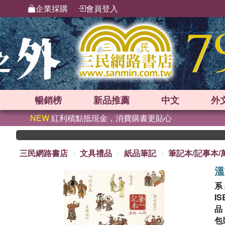
企業採購
會員登入
暢銷榜
新品
推薦
中文
外
NEW
紅利積點抵現金，消費購書更貼心
三民網路書店
文具禮品
紙品筆記
筆記本/記事本/
溫
系
IS
包