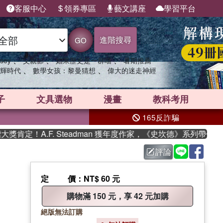
客服中心
領券專區
藝文講座
學習平台
進階搜尋
GO
、
、
、
sey
父親節
如果歷史是一群喵
暑期推薦
、
、
輝時代
數學女孩：黎曼猜想
偉大的迷走神經
子
文具選物
漫畫
教科考用
165反詐騙
定！A.F. Steadman 獲年度作家，《史坎德》系列帶你踏上
評論
定價
：NT$ 60 元
購物滿 150 元，享 42 元加購
絕版無法訂購