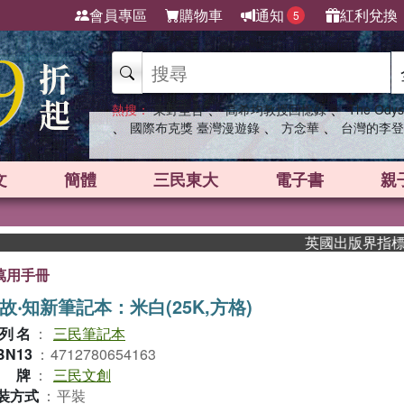
會員專區
購物車
通知
紅利兌換
5
、
、
熱搜：
東野圭吾
高希均教授回憶錄
The Odys
、
、
、
國際布克獎 臺灣漫遊錄
方念華
台灣的李登
文
簡體
三民東大
電子書
親
英國出版界指標大獎肯
萬用手冊
故‧知新筆記本：米白(25K,方格)
列名
：
三民筆記本
BN13
：
4712780654163
品牌
：
三民文創
裝方式
：
平裝