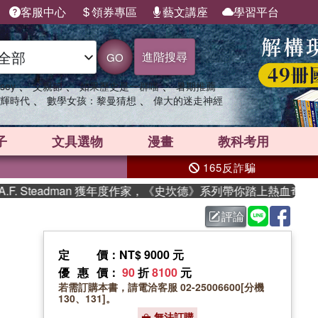
客服中心
領券專區
藝文講座
學習平台
進階搜尋
GO
、
、
、
sey
父親節
如果歷史是一群喵
暑期推薦
、
、
輝時代
數學女孩：黎曼猜想
偉大的迷走神經
子
文具選物
漫畫
教科考用
165反詐騙
 Steadman 獲年度作家，《史坎德》系列帶你踏上熱血奇幻旅程
評論
定價
：NT$ 9000 元
優惠價
：
90
折
8100
元
若需訂購本書，請電洽客服 02-25006600[分機
130、131]。
無法訂購