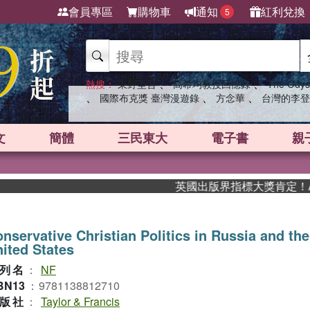
會員專區
購物車
通知
紅利兌換
5
、
、
熱搜：
東野圭吾
高希均教授回憶錄
The Odys
、
、
、
國際布克獎 臺灣漫遊錄
方念華
台灣的李登
文
簡體
三民東大
電子書
親
英國出版界指標大獎肯定！A.F.
nservative Christian Politics in Russia and the
ited States
列名
：
NF
BN13
：
9781138812710
版社
：
Taylor & Francis