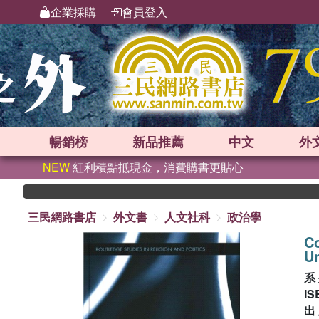
企業採購
會員登入
暢銷榜
新品
推薦
中文
外
NEW
紅利積點抵現金，消費購書更貼心
三民網路書店
外文書
人文社科
政治學
Co
Un
系
IS
出