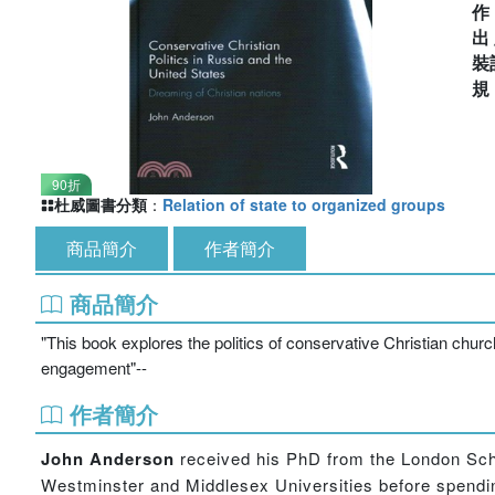
出
裝
90折
杜威圖書分類
：
Relation of state to organized groups
商品簡介
作者簡介
商品簡介
"This book explores the politics of conservative Christian chur
engagement"--
作者簡介
John Anderson
received his PhD from the London Scho
Westminster and Middlesex Universities before spending