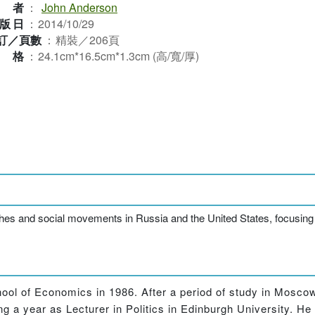
作者
：
John Anderson
版日
：
2014/10/29
訂／頁數
：
精裝／206頁
規格
：
24.1cm*16.5cm*1.3cm (高/寬/厚)
ches and social movements in Russia and the United States, focusing on
ol of Economics in 1986. After a period of study in Moscow 
 a year as Lecturer in Politics in Edinburgh University. He 