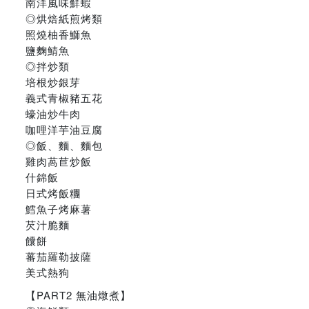
南洋風味鮮蝦
◎烘焙紙煎烤類
照燒柚香鰤魚
鹽麴鯖魚
◎拌炒類
培根炒銀芽
義式青椒豬五花
蠔油炒牛肉
咖哩洋芋油豆腐
◎飯、麵、麵包
雞肉萵苣炒飯
什錦飯
日式烤飯糰
鱈魚子烤麻薯
芡汁脆麵
饢餅
蕃茄羅勒披薩
美式熱狗
【PART2 無油燉煮】