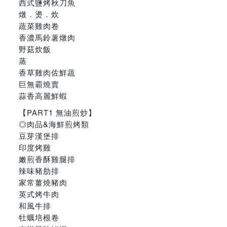
西式鹽烤秋刀魚
燉．燙．炊
蔬菜雞肉卷
香濃馬鈴薯燉肉
野菇炊飯
蒸
香草雞肉佐鮮蔬
巨無霸燒賣
蒜香高麗鮮蝦
【PART1 無油煎炒】
◎肉品&海鮮煎烤類
豆芽漢堡排
印度烤雞
嫩煎香酥雞腿排
辣味豬肋排
家常薑燒豬肉
英式烤牛肉
和風牛排
牡蠣培根卷