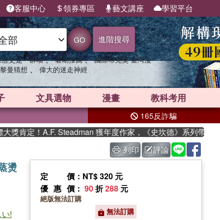
客服中心
領券專區
藝文講座
學習平台
進階搜尋
GO
、
、
果歷史是一群喵
暑期推薦
國際布克獎 臺灣漫
、
黎曼猜想
偉大的迷走神經
子
文具選物
漫畫
教科考用
165反詐騙
.F. Steadman 獲年度作家，《史坎德》系列帶你踏上熱血
列印
評論
蒸燙
定價
：NT$ 320 元
優惠價
：
90
折
288
元
絕版無法訂購
無法訂購
い!