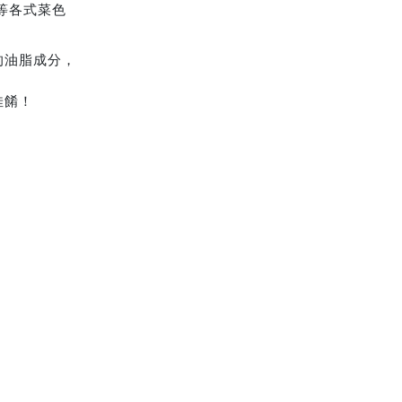
等各式菜色
的油脂成分，
佳餚！
！