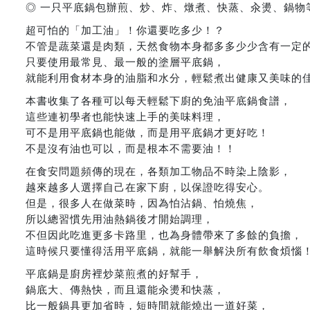
◎ 一只平底鍋包辦煎、炒、炸、燉煮、快蒸、汆燙、鍋物
超可怕的「加工油」！你還要吃多少！？
不管是蔬菜還是肉類，天然食物本身都多多少少含有一定
只要使用最常見、最一般的塗層平底鍋，
就能利用食材本身的油脂和水分，輕鬆煮出健康又美味的
本書收集了各種可以每天輕鬆下廚的免油平底鍋食譜，
這些連初學者也能快速上手的美味料理，
可不是用平底鍋也能做，而是用平底鍋才更好吃！
不是沒有油也可以，而是根本不需要油！！
在食安問題頻傳的現在，各類加工物品不時染上陰影，
越來越多人選擇自己在家下廚，以保證吃得安心。
但是，很多人在做菜時，因為怕沾鍋、怕燒焦，
所以總習慣先用油熱鍋後才開始調理，
不但因此吃進更多卡路里，也為身體帶來了多餘的負擔，
這時候只要懂得活用平底鍋，就能一舉解決所有飲食煩惱
平底鍋是廚房裡炒菜煎煮的好幫手，
鍋底大、傳熱快，而且還能汆燙和快蒸，
比一般鍋具更加省時，短時間就能燒出一道好菜，