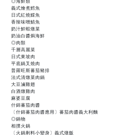
◎海鮮類
義式燴煮鱈魚
日式紅燒鰈魚
香辣味噌鯖魚
奶汁鮮蝦燉菜
奶油白醬焗海鮮
◎肉類
千層高麗菜
日式東坡肉
平底鍋叉燒肉
普羅旺斯蕃茄豬排
法式清燉菜肉鍋
大豆滷雞翅
白酒燉雞肉
麻婆豆腐
什錦蕃茄肉醬
〔什錦蕃茄肉醬應用〕蕃茄肉醬義大利麵
◎鍋物
相撲火鍋
〔火鍋剩料小變身〕義式燉飯