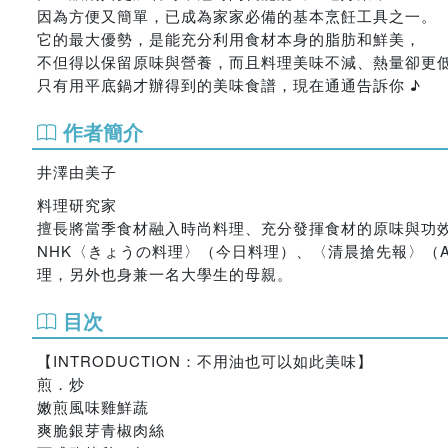
因為方便又簡單，已成為家家必備的基本烹飪工具之一。
它的最大優勢，是能充分利用食材本身的脂肪和鮮美，
不但得以保留原味與營養，而且料理美味不減、熱量卻更
只有用平底鍋才辦得到的美味食譜，現在通通告訴你 ♪
作者簡介
井澤由美子
料理研究家
擅長將當季食材融入時尚料理、充分發揮食材的原味與功
NHK〈きょうの料理〉（今日料理）、〈清晨搶先報〉（A
理，另外也身兼一名大學生的母親。
目次
【INTRODUCTION：不用油也可以如此美味】
煎．炒
嫩煎風味雞鮮蔬
爽脆銀芽青椒肉絲