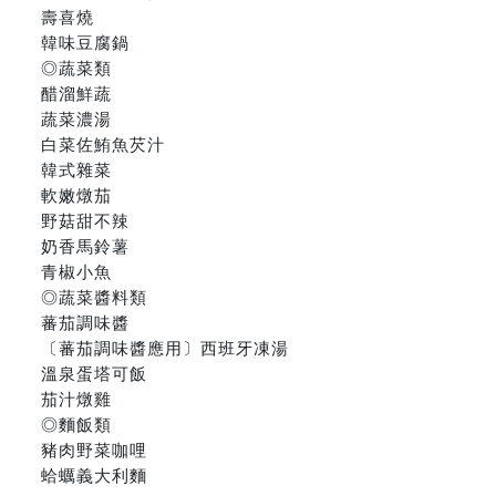
壽喜燒
韓味豆腐鍋
◎蔬菜類
醋溜鮮蔬
蔬菜濃湯
白菜佐鮪魚芡汁
韓式雜菜
軟嫩燉茄
野菇甜不辣
奶香馬鈴薯
青椒小魚
◎蔬菜醬料類
蕃茄調味醬
〔蕃茄調味醬應用〕西班牙凍湯
溫泉蛋塔可飯
茄汁燉雞
◎麵飯類
豬肉野菜咖哩
蛤蠣義大利麵