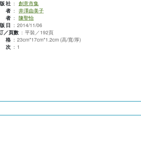
版社
：
創意市集
作者
：
井澤由美子
譯者
：
陳聖怡
版日
：
2014/11/06
訂／頁數
：
平裝／192頁
規格
：
23cm*17cm*1.2cm (高/寬/厚)
版次
：
1