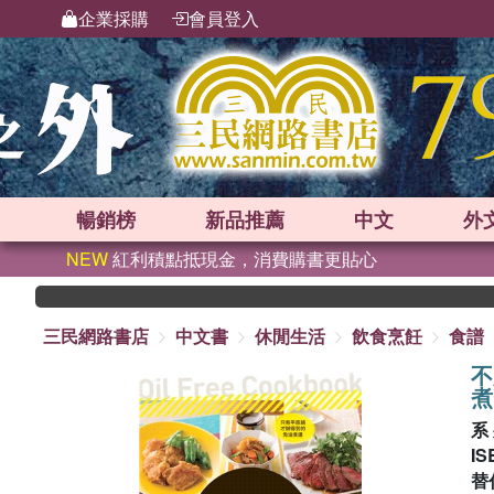
企業採購
會員登入
暢銷榜
新品
推薦
中文
外
NEW
紅利積點抵現金，消費購書更貼心
三民網路書店
中文書
休閒生活
飲食烹飪
食譜
不
煮
系
IS
替