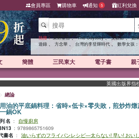
會員專區
購物車
通知
紅利兌換
5
、
、
、
熱搜：
東野圭吾
The Odyssey
父親節
如
、
、
、
遊錄
方念華
台灣的李登輝時代
數學女孩：
文
簡體
三民東大
電子書
親
英國出版界指標大獎肯定！A
總論
用油的平底鍋料理：省時×低卡×零失敗，煎炒炸燉
一鍋OK
列名
：
自慢廚房
BN13
：
9789865751609
代書名
：
油いらずのフライパンレシピ―太らない! 早い! おいし