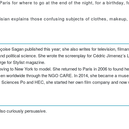
ris for where to go at the end of the night, for a birthday, f
isian explains those confusing subjects of clothes, makeup, 
oise Sagan published this year; she also writes for television, filman
nd political science. She wrote the screenplay for Cédric Jimenez’s L
arge for Stylist magazine.
oving to New York to model. She returned to Paris in 2006 to found h
men worldwide through the NGO CARE. In 2014, she became a muse
om Sciences Po and HEC, she started her own film company and now 
also curiously persuasive.