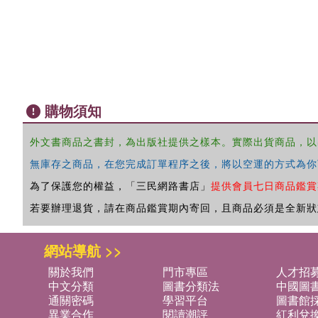
購物須知
外文書商品之書封，為出版社提供之樣本。實際出貨商品，以
無庫存之商品，在您完成訂單程序之後，將以空運的方式為你
為了保護您的權益，「三民網路書店」
提供會員七日商品鑑賞
若要辦理退貨，請在商品鑑賞期內寄回，且商品必須是全新狀
網站導航 >>
關於我們
門市專區
人才招
中文分類
圖書分類法
中國圖
通關密碼
學習平台
圖書館採
異業合作
閱讀潮評
紅利兌