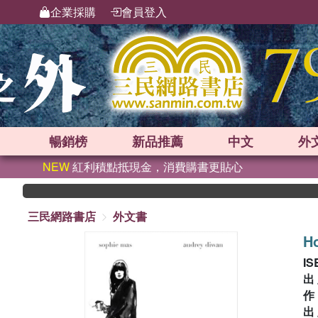
企業採購
會員登入
暢銷榜
新品
推薦
中文
外
NEW
紅利積點抵現金，消費購書更貼心
三民網路書店
外文書
Ho
IS
出
出