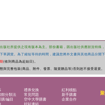
出版社所提供之現有版本為主。部份書籍，因出版社供應狀況特殊
下單調貨。為了縮短等待的時間，建議您將外文書與其他商品分開下
期
(收到商品為起始日)。
態與完整包裝(商品、附件、發票、隨貨贈品等)否則恕不接受退貨。
募
禮券兌換
紅利積點
聚
書館分類法
常見問題
新手購書
購/編目
空中大學購書
企業合作
換
好站連結