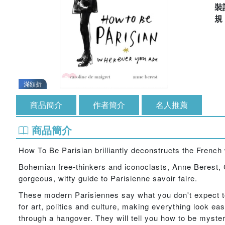
裝
滿額折
商品簡介
作者簡介
名人推薦
商品簡介
How To Be Parisian brilliantly deconstructs the French
Bohemian free-thinkers and iconoclasts, Anne Berest, 
gorgeous, witty guide to Parisienne savoir faire.
These modern Parisiennes say what you don't expect to 
for art, politics and culture, making everything look eas
through a hangover. They will tell you how to be myste