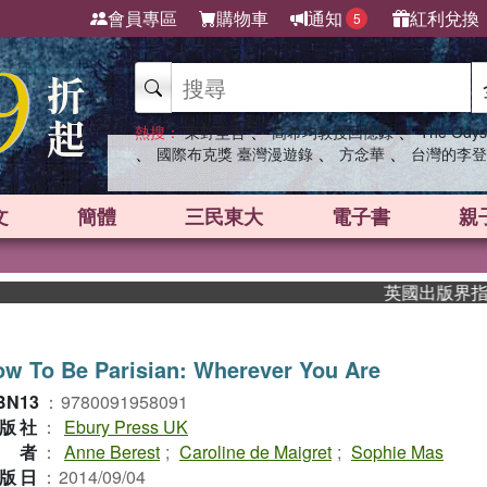
會員專區
購物車
通知
紅利兌換
5
、
、
熱搜：
東野圭吾
高希均教授回憶錄
The Odys
、
、
、
國際布克獎 臺灣漫遊錄
方念華
台灣的李登
文
簡體
三民東大
電子書
親
英國出版界指標大獎
w To Be Parisian: Wherever You Are
BN13
：
9780091958091
版社
：
Ebury Press UK
作者
：
Anne Berest
;
Caroline de Maigret
;
Sophie Mas
版日
：
2014/09/04