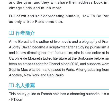
and the gym, and they will share their address book in Pa
vintage finds and much more.
Full of wit and self-deprecating humour, How To Be Par
as only a true Parisienne can.
作者簡介
Anne Berest is the author of two novels and a biography of Franç
Audrey Diwan became a scriptwriter after studying journalism a
and is now directing her first feature film; she is also editor-at-l
Caroline de Maigret studied literature at the Sorbonne before m
been an ambassador for Chanel since 2012, and supports wo
Sophie Mas was born and raised in Paris. After graduating fr
Angeles, New York and São Paulo.
名人推薦
This saucy guide to French chic has a charming authorité. It’s 
- FT.com