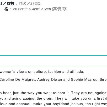
訂／頁數
：
精裝／272頁
規格
：
20.3cm*15.4cm*2.6cm (高/寬/厚)
 woman's views on culture, fashion and attitude.
Caroline De Maigret, Audrey Diwan and Sophie Mas cut thro
hear, just the way you want to hear it. They are not against
y, and going against the grain. They will take you on a first 
rious and sensual, make your boyfriend jealous, the right w