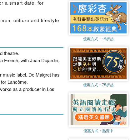
or a smart date, for
men, culture and lifestyle
優惠方式：
19折起
d theatre.
a French, with Jean Dujardin,
er music label. De Maigret has
 for Lancôme.
優惠方式：
75折起
works as a producer in Los
優惠方式：
熱賣中