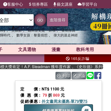
客服中心
領券專區
藝文講座
學習平台
進階搜尋
GO
、
、
、
sey
父親節
如果歷史是一群喵
暑期推薦
、
、
輝時代
數學女孩：黎曼猜想
偉大的迷走神經
子
文具選物
漫畫
教科考用
165反詐騙
肯定！A.F. Steadman 獲年度作家，《史坎德》系列帶你踏
列印
評論
定價
：NT$ 1100 元
優惠價
：
79
折
869
元
促銷優惠
：
外文書周末優惠-單79雙75
領券後再享88折起
領