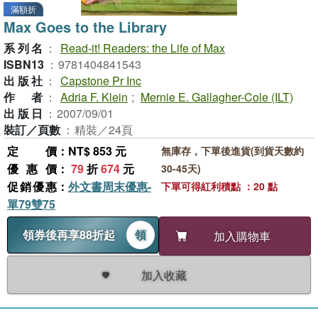
滿額折
Max Goes to the Library
系列名
：
Read-it! Readers: the Life of Max
ISBN13
：
9781404841543
出版社
：
Capstone Pr Inc
作者
：
Adria F. Klein
;
Mernie E. Gallagher-Cole (ILT)
出版日
：
2007/09/01
裝訂／頁數
：
精裝／24頁
定價
：NT$ 853 元
無庫存，下單後進貨(到貨天數約
優惠價
：
79
折
674
元
30-45天)
促銷優惠
：
外文書周末優惠-
下單可得紅利積點 ：20 點
單79雙75
領券後再享88折起
領
加入購物車
加入收藏