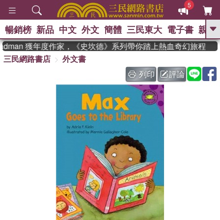
5
暢銷榜
新品
中文
外文
簡體
三民東大
電子書
親子
GO
eadman 獲年度作家，《史坎德》系列帶你踏上熱血奇幻旅程
三民網路書店
外文書
、
熱搜：
東野圭吾
高希均教授回憶錄
、
、
、
The Odyssey
父親節
如果歷
列印
評論
、
、
史是一群喵
暑期推薦
國際布克
、
、
獎 臺灣漫遊錄
方念華
台灣的李
、
、
登輝時代
數學女孩：黎曼猜想
偉大的迷走神經