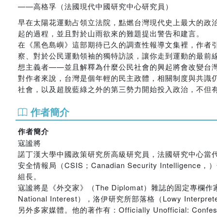
——高格孚（法國現代中國研究中心研究員）
早在太陽花運動占領立法院，點燃台灣現代史上最大的政
起的過程，並且對於山雨欲來的難題提出警告和建言。
在《黑色島嶼》這部期待已久的調查性報導文集裡，作者
察、對於公民運動領袖的獨特訪談，讓你走到運動的最前
想主義者——並且解釋為什麼公民社會的興起將會改變台
對作者來說，台灣是個年輕的民主政體，相關制度與共識
社會，以及超脫藍綠之外的第三勢力開始投入政治，不但
作者簡介
作者簡介
寇謐將
諾丁漢大學中國政策研究所高級研究員，法國研究中心當代
安全情報局（CSIS；Canadian Security Intell
組長。
寇謐將是《外交家》（The Diplomat）雜誌的固定專欄作家
National Interest），洛伊研究所部落格（Lowy
另外多家媒體。他的著作有：Officially Unofficial: Con