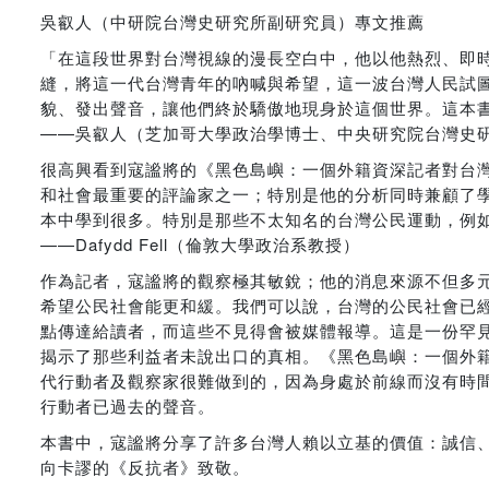
吳叡人（中研院台灣史研究所副研究員）專文推薦
「在這段世界對台灣視線的漫長空白中，他以他熱烈、即
縫，將這一代台灣青年的吶喊與希望，這一波台灣人民試
貌、發出聲音，讓他們終於驕傲地現身於這個世界。這本書，像是一冊當代
——吳叡人（芝加哥大學政治學博士、中央研究院台灣史
很高興看到寇謐將的《黑色島嶼：一個外籍資深記者對台
和社會最重要的評論家之一；特別是他的分析同時兼顧了
本中學到很多。特別是那些不太知名的台灣公民運動，例
——Dafydd Fell（倫敦大學政治系教授）
作為記者，寇謐將的觀察極其敏銳；他的消息來源不但多
希望公民社會能更和緩。我們可以說，台灣的公民社會已
點傳達給讀者，而這些不見得會被媒體報導。這是一份罕
揭示了那些利益者未說出口的真相。《黑色島嶼：一個外
代行動者及觀察家很難做到的，因為身處於前線而沒有時
行動者已過去的聲音。
本書中，寇謐將分享了許多台灣人賴以立基的價值：誠信
向卡謬的《反抗者》致敬。