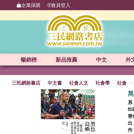
企業採購
會員登入
暢銷榜
新品
推薦
中文
外
三民網路書店
中文書
社會人文
社會學
社會
黑
系
IS
替
出