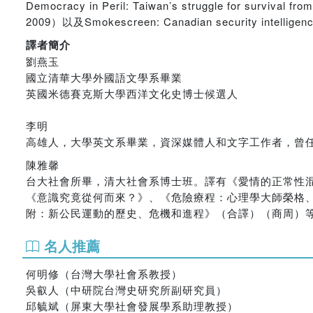
Democracy in Peril: Taiwan’s struggle for s
2009）以及Smokescreen: Canadian security i
譯者簡介
劉燕玉
國立清華大學外國語文學系畢業
英國米德賽克斯大學西洋文化史博士候選人
李明
高雄人，大學英文系畢業，資深媒體人和文字工作者，曾
陳雅馨
台大社會所畢，清大社會系博士班。譯有《愛情的正常性混
《意識究竟從何而來？》、《危險療程：心理學大師榮格
附：新公民運動的歷史、危機和進程》（合譯）（商周）
名人推薦
何明修（台灣大學社會系教授）
吳叡人（中研院台灣史研究所副研究員）
邱毓斌（屏東大學社會發展學系助理教授）