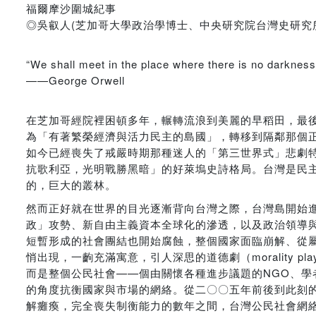
福爾摩沙圍城紀事
◎吳叡人(芝加哥大學政治學博士、中央研究院台灣史研究
“We shall meet in the place where there is no darkness
——George Orwell
在芝加哥經院裡困頓多年，輾轉流浪到美麗的早稻田，最
為「有著繁榮經濟與活力民主的島國」，轉移到隔鄰那個
如今已經喪失了戒嚴時期那種迷人的「第三世界式」悲劇
抗歌利亞，光明戰勝黑暗」的好萊塢史詩格局。台灣是民
的，巨大的叢林。
然而正好就在世界的目光逐漸背向台灣之際，台灣島開始
政」攻勢、新自由主義資本全球化的滲透，以及政治領導
短暫形成的社會團結也開始腐蝕，整個國家面臨崩解、從
悄出現，一齣充滿寓意，引人深思的道德劇（morality
而是整個公民社會——個由關懷各種進步議題的NGO、
的角度抗衡國家與市場的網絡。從二〇〇五年前後到此刻
解癱瘓，完全喪失制衡能力的數年之間，台灣公民社會網