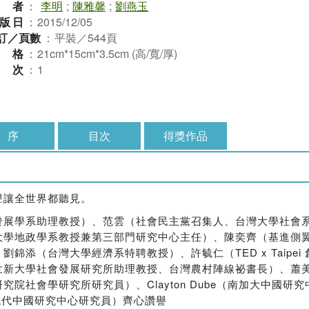
譯者
：
李明
;
陳雅馨
;
劉燕玉
版日
：
2015/12/05
訂／頁數
：
平裝／544頁
規格
：
21cm*15cm*3.5cm (高/寬/厚)
版次
：
1
序
目次
得獎作品
聲讓全世界都聽見。
發展學系助理教授）、范雲（社會民主黨召集人、台灣大學社會
大學地政學系教授兼第三部門研究中心主任）、陳奕齊（基進側
添（台灣大學經濟系特聘教授）、許毓仁（TED x Taipei 
世新大學社會發展研究所助理教授、台灣農村陣線祕書長）、蕭
會學研究所研究員）、Clayton Dube（南加大中國研究中
（法國現代中國研究中心研究員）齊心讚譽