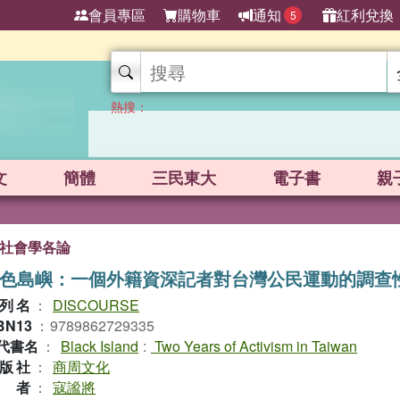
會員專區
購物車
通知
紅利兌換
5
熱搜：
文
簡體
三民東大
電子書
親
社會學各論
色島嶼：一個外籍資深記者對台灣公民運動的調查
列名
：
DISCOURSE
BN13
：
9789862729335
代書名
：
Black Island
:
Two Years of Activism in Taiwan
版社
：
商周文化
作者
：
寇謐將