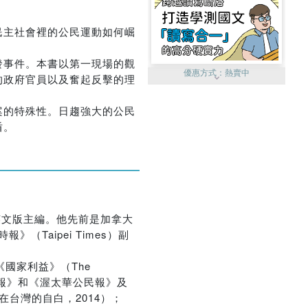
民主社會裡的公民運動如何崛
發事件。本書以第一現場的觀
優惠方式：
熱賣中
的政府官員以及奮起反擊的理
案的特殊性。日趨強大的公民
盾。
優惠方式：
單79雙75
英文版主編。他先前是加拿大
報》（Taipei Times）副
，《國家利益》（The
優惠方式：
熱賣中
學箴言報》和《渥太華公民報》及
位新聞記者在台灣的自白，2014）；