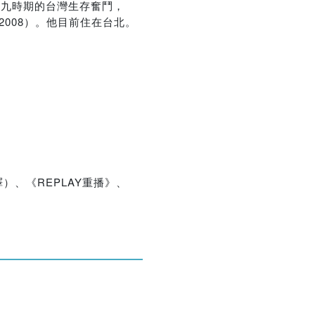
：從陳水扁到馬英九時期的台灣生存奮鬥，
安全情報，2008）。他目前住在台北。
優惠方式：
75折
優惠方式：
熱賣中
、《REPLAY重播》、
？
優惠方式：
熱賣中