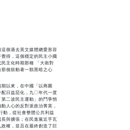
離這個過去英文媒體總愛形容
乎覺得，這個穩定的民主小國
民主化時期那種 「大衛對
向那個鼓動著一顆黑暗之心
初期以來，在中國「以商圍
分配日益惡化，九〇年代一度
「第二波民主運動」的鬥爭悄
頭煽動人心的反對派政治菁英，
行動，從社會整體公共利益
成長與擴張；在民進黨近乎瓦
九政權，並且在最終創造了巨