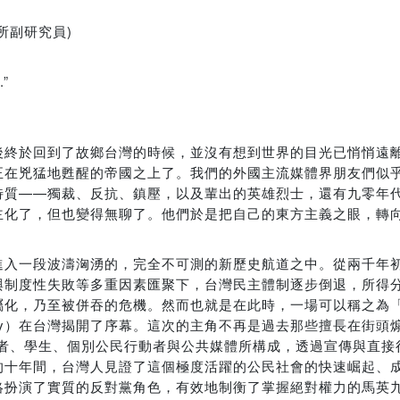
所副研究員)
.”
後終於回到了故鄉台灣的時候，並沒有想到世界的目光已悄悄遠
正在兇猛地甦醒的帝國之上了。我們的外國主流媒體界朋友們似
特質——獨裁、反抗、鎮壓，以及輩出的英雄烈士，還有九零年代
主化了，但也變得無聊了。他們於是把自己的東方主義之眼，轉
進入一段波濤洶湧的，完全不可測的新歷史航道之中。從兩千年
與制度性失敗等多重因素匯聚下，台灣民主體制逐步倒退，所得
屬化，乃至被併吞的危機。然而也就是在此時，一場可以稱之為
 play）在台灣揭開了序幕。這次的主角不再是過去那些擅長在街
學者、學生、個別公民行動者與公共媒體所構成，透過宣傳與直接
的十年間，台灣人見證了這個極度活躍的公民社會的快速崛起、
絡扮演了實質的反對黨角色，有效地制衡了掌握絕對權力的馬英