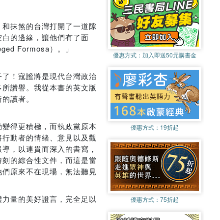
、和抹煞的台灣打開了一道隙
空白的邊緣，讓他們有了面
d Formosa）。」
優惠方式：
加入即送50元購書金
子了！寇謐將是現代台灣政治
多所讚譽。我從本書的英文版
新的讀者。
動變得更積極，而執政黨原本
優惠方式：
19折起
將行動者的情緒、意見以及觀
報導，以連貫而深入的書寫，
時刻的綜合性文件，而這是當
他們原來不在現場，無法聽見
體力量的美好證言，完全足以
優惠方式：
75折起