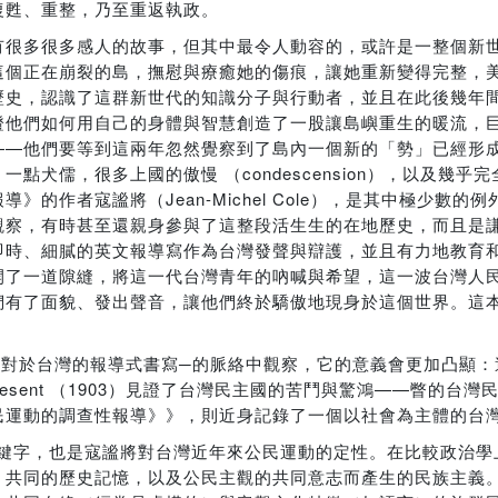
復甦、重整，乃至重返執政。
有很多很多感人的故事，但其中最令人動容的，或許是一整個新
這個正在崩裂的島，撫慰與療癒她的傷痕，讓她重新變得完整，
歷史，認識了這群新世代的知識分子與行動者，並且在此後幾年
證他們如何用自己的身體與智慧創造了一股讓島嶼重生的暖流，
——他們要等到這兩年忽然覺察到了島內一個新的「勢」已經形
犬儒，很多上國的傲慢 （condescension），以及幾乎
的作者寇謐將（Jean-Michel Cole），是其中極少數的
觀察，有時甚至還親身參與了這整段活生生的在地歷史，而且是
即時、細膩的英文報導寫作為台灣發聲與辯護，並且有力地教育
開了一道隙縫，將這一代台灣青年的吶喊與希望，這一波台灣人
們有了面貌、發出聲音，讓他們終於驕傲地現身於這個世界。這
於台灣的報導式書寫─的脈絡中觀察，它的意義會更加凸顯：達飛聲
 Past and Present （1903）見證了台灣民主國的苦鬥與驚鴻—
民運動的調查性報導》》，則近身記錄了一個以社會為主體的台
黑色島嶼》的關鍵字，也是寇謐將對台灣近年來公民運動的定性。在比較政
，共同的歷史記憶，以及公民主觀的共同意志而產生的民族主義