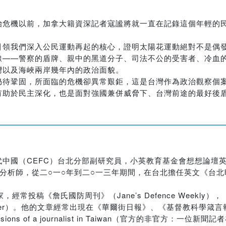
治危機以前，加拿大籍資深記者寇謐將就一直在記錄這個年輕的
引領我們深入公民運動再起的核心，證明太陽花運動絕對不是偶
線——警察的盾牌、親中的黑道分子、司法不公的受害者、冷血
灣以及海峽兩岸幾年內的政治面貌。
仍待鞏固，所面臨的危機卻異常艱鉅，這是台灣作為政治觀察個
有助於民主深化，也是面對強國兼併威脅下、台灣前途的最好後
中國（CEFC）台北分部副研究員，小英教育基金會想想論壇
igence，）分析師，從二○一○年到二○一三年期間，在台北擔任英文《台北時
，經常投稿《詹氏國防周刊》（Jane’s Defence Weekly）
 Interpreter）。他的文章經常出現在《華爾街日報》、《基督教科
fessions of a journalist in Taiwan（官方的非官方：一