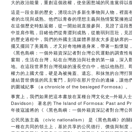
大的政治能量，重創這個政權，使坐困愁城的民進黨得以
這是一段全新的歷史，湧現出許多新生事物與人物，裡面
者的出現與成熟。他們以青春的理想主義與熱情緊緊擁抱
在這個歷史時點返鄉，從一開始就直接參與、見證了這段
中並肩作戰，目睹他們從青澀到成熟，從脆弱到茁壯，見
的歷史過程中，我們的外國主流媒體界朋友大多是缺席的
擺又擺回了美麗島，才又好奇地轉過身來，帶著一點懷疑，一點
《黑色島嶼：一個外籍資深記者對台灣公民運動的調查性報導》
窗期，生活在台灣，站在台灣政治與社會的第一線，深入
地。在這段世界對台灣視線的漫長空白中，他以他熱烈、
權力的上國犬儒，硬是為被掩蓋、遺忘、和抹煞的台灣打
連結普世價值的民主奮鬥，刻印在那片空白的邊緣，讓他
的圍城紀事 （a chronicle of the besieged Formosa）。
事實上，我們如果把這本書放在某種台灣文化史─外籍人士對
Davidson） 著名的 The Island of Formosa:
年後寇謐將的《《黑色島嶼：一個外籍資深記者對台灣公
公民民族主義 （civic nationalism） 是《
一種在共同的領土上，基於共享的公民德行、價值與制度