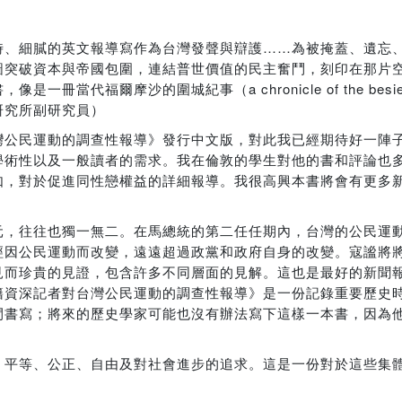
時、細膩的英文報導寫作為台灣發聲與辯護……為被掩蓋、遺忘
圖突破資本與帝國包圍，連結普世價值的民主奮鬥，刻印在那片
福爾摩沙的圍城紀事（a chronicle of the besiege
研究所副研究員）
灣公民運動的調查性報導》發行中文版，對此我已經期待好一陣
學術性以及一般讀者的需求。我在倫敦的學生對他的書和評論也
如，對於促進同性戀權益的詳細報導。我很高興本書將會有更多
元，往往也獨一無二。在馬總統的第二任任期內，台灣的公民運
經因公民運動而改變，遠遠超過政黨和政府自身的改變。寇謐將
見而珍貴的見證，包含許多不同層面的見解。這也是最好的新聞
籍資深記者對台灣公民運動的調查性報導》是一份記錄重要歷史
間書寫；將來的歷史學家可能也沒有辦法寫下這樣一本書，因為
、平等、公正、自由及對社會進步的追求。這是一份對於這些集