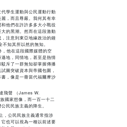
世代學生運動與公民運動行動
美麗，而且尊嚴。我何其有幸
間和他們在許許多多大小戰役
巨大的黑潮。然而在這段激動
成，注意到東亞地緣政治的鐘
完全不知其所以然的無知。
例外，他在這段國際媒體的空
謙遜地，同情地，甚至是熱情
和駁斥了一群無知卻掌握傳播
民試圖突破資本與帝國包圍，
本書，像是一冊當代福爾摩沙
 （James W.
—瞥的台灣民族國家想像，而一百一十二
灣公民民族主義的降生。
治學上，公民民族主義通常指涉
。它也可以視為一種以前述要