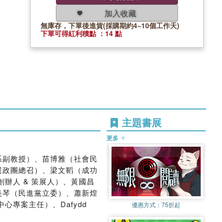
加入收藏
無庫存，下單後進貨(採購期約4~10個工作天)
下單可得紅利積點 ：14 點
主題書展
更多
系副教授）、苗博雅（社會民
翼政團總召）、梁文鞱（成功
創辦人 & 策展人）、黃國昌
美琴（民進黨立委）、蕭新煌
心專案主任）、Dafydd
優惠方式：
75折起