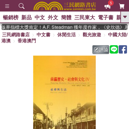
5
暢銷榜
新品
中文
外文
簡體
三民東大
電子書
親子
GO
界指標大獎肯定！A.F. Steadman 獲年度作家，《史坎德》
三民網路書店
中文書
休閒生活
觀光旅遊
中國大陸/
、
熱搜：
東野圭吾
高希均教授回憶錄
港澳
香港澳門
、
、
、
The Odyssey
父親節
花開錦
、
、
、
繡
暑期推薦
方念華
台灣的
評論
、
李登輝時代
數學女孩：黎曼猜想
、
、
偉大的迷走神經
如果歷史是一
、
群喵
臺灣漫遊錄