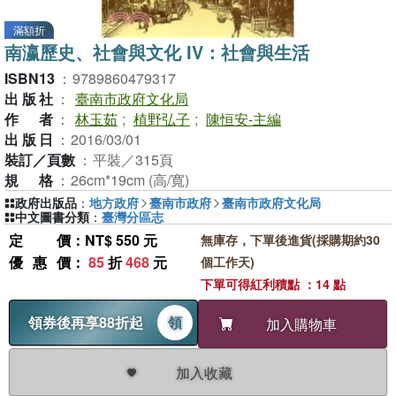
滿額折
南瀛歷史、社會與文化 IV：社會與生活
ISBN13
：
9789860479317
出版社
：
臺南市政府文化局
作者
：
林玉茹
;
植野弘子
;
陳恒安-主編
出版日
：
2016/03/01
裝訂／頁數
：
平裝／315頁
規格
：
26cm*19cm (高/寬)
政府出版品
：
地方政府
臺南市政府
臺南市政府文化局
中文圖書分類
：
臺灣分區志
定價
：NT$ 550 元
無庫存，下單後進貨(採購期約30
優惠價
：
85
折
468
元
個工作天)
下單可得紅利積點 ：14 點
領券後再享88折起
領
加入購物車
加入收藏