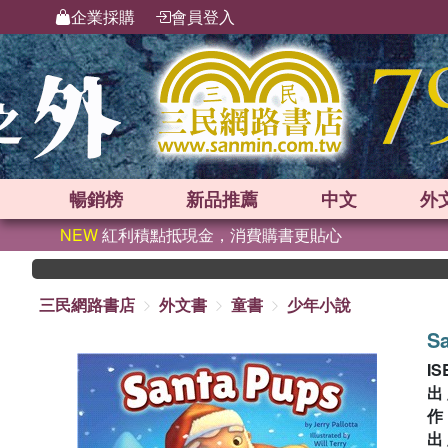
企業採購
會員登入
暢銷榜
新品
推薦
中文
外
NEW
紅利積點抵現金，消費購書更貼心
三民網路書店
外文書
童書
少年小說
S
IS
出
出