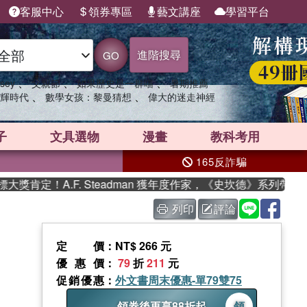
客服中心
領券專區
藝文講座
學習平台
進階搜尋
GO
、
、
、
sey
父親節
如果歷史是一群喵
暑期推薦
、
、
輝時代
數學女孩：黎曼猜想
偉大的迷走神經
子
文具選物
漫畫
教科考用
165反詐騙
肯定！A.F. Steadman 獲年度作家，《史坎德》系列帶你踏
列印
評論
定價
：NT$ 266 元
優惠價
：
79
折
211
元
促銷優惠
：
外文書周末優惠-單79雙75
領券後再享88折起
領