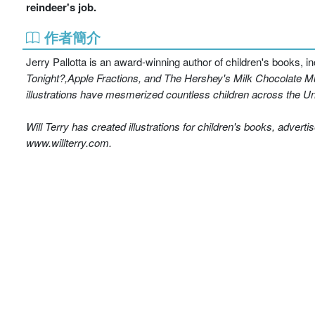
reindeer's job.
作者簡介
Jerry Pallotta is an award-winning author of children's books, i
Tonight?
,
Apple Fractions
, and
The Hershey's Milk Chocolate Mul
illustrations have mesmerized countless children across the Uni
Will Terry has created illustrations for children's books, advert
www.willterry.com.