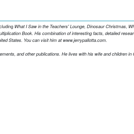
ncluding
What I Saw in the Teachers' Lounge
,
Dinosaur Christmas
,
Wh
tiplication Book
. His combination of interesting facts, detailed resea
ted States. You can visit him at www.jerrypallotta.com.
isements, and other publications. He lives with his wife and children in