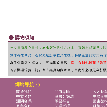
購物須知
外文書商品之書封，為出版社提供之樣本。實際出貨商品，以
無庫存之商品，在您完成訂單程序之後，將以空運的方式為你
為了保護您的權益，「三民網路書店」
提供會員七日商品鑑賞
若要辦理退貨，請在商品鑑賞期內寄回，且商品必須是全新狀
網站導航 >>
關於我們
門市專區
人才招
中文分類
圖書分類法
中國圖
通關密碼
學習平台
圖書館採
異業合作
閱讀潮評
紅利兌