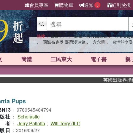
會員專區
購物車
通知
紅利兌換
5
、
、
熱搜：
東野圭吾
高希均教授回憶錄
The Odys
、
、
、
國際布克獎 臺灣漫遊錄
方念華
台灣的李登
文
簡體
三民東大
電子書
親
英國出版界指標大獎
anta Pups
BN13
：
9780545484794
版社
：
Scholastic
作者
：
Jerry Pallotta
;
Will Terry (ILT)
版日
：
2016/09/27