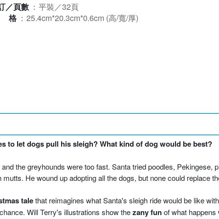
訂／頁數
：
平裝／32頁
規格
：
25.4cm*20.3cm*0.6cm (高/寬/厚)
s to let dogs pull his sleigh? What kind of dog would be best?
and the greyhounds were too fast. Santa tried poodles, Pekingese, pit
utts. He wound up adopting all the dogs, but none could replace the
tmas tale
that reimagines what Santa's sleigh ride would be like wit
hance. Will Terry's illustrations show the
zany fun
of what happens