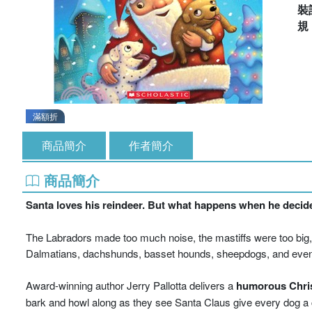
裝
滿額折
商品簡介
作者簡介
商品簡介
Santa loves his reindeer. But what happens when he decide
The Labradors made too much noise, the mastiffs were too big, 
Dalmatians, dachshunds, basset hounds, sheepdogs, and even m
Award-winning author Jerry Pallotta delivers a
humorous Chris
bark and howl along as they see Santa Claus give every dog a c