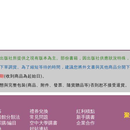
出版社所提供之現有版本為主。部份書籍，因出版社供應狀況特殊
下單調貨。為了縮短等待的時間，建議您將外文書與其他商品分開下
期
(收到商品為起始日)。
態與完整包裝(商品、附件、發票、隨貨贈品等)否則恕不接受退貨。
募
禮券兌換
紅利積點
聚
書館分類法
常見問題
新手購書
購/編目
空中大學購書
企業合作
換
好站連結